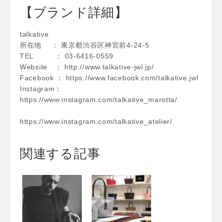
【ブランド詳細】
talkative
所在地 ： 東京都渋谷区神宮前4-24-5
TEL ： 03-6416-0559
Website ： http://www.talkative-jwl.jp/
Facebook ： https://www.facebook.com/talkative.jwl
Instagram：
https://www.instagram.com/talkative_marotta/
https://www.instagram.com/talkative_atelier/
関連する記事