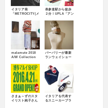
イタリア発
表参道駅から徒歩
「METROCITY(メ
２分！UPLA「アン
トロシティ)」がス
デパンダンルー
タイリスト、ヘク
ム」誕生 2018年6
ター・カストロと
月”自分らしさは自
コラボレーション
分で創る”ショール
したファッション
ーム「アンデパン
ショーを開催！
ダンルーム」がオ
ープン
malamute 2018
バーバリーが最新
A/W Collection
ランウェイショー
“COSMIC
「2018 February
DANCER”
コレクション」を
ロンドンからライ
ブ中継
さまぁ～ずのスタ
イタリアを代表す
イリスト純子さん
るスニーカーブラ
のブランド『Old
ンド『スペルガ』