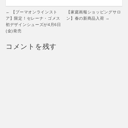
SUmmer』博多に
SNSプレゼントキ
初店舗6ヶ月間限定
ャンペーンを開
Post
オープン 10,000円
催！
← 【プーマオンラインスト
【家庭画報ショッピングサロ
以上お買い上げで
navigation
ア】限定！セレーナ・ゴメス
ン】春の新商品入荷 →
オープン記念限定T
初デザインシューズが4月6日
シャツプレゼン
(金)発売
ト！
コメントを残す