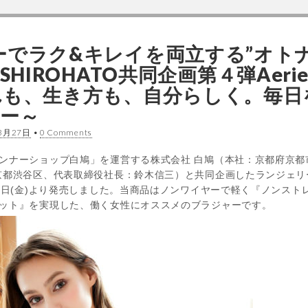
ーでラク&キレイを両立する”オト
UX×SHIROHATO共同企画第４弾Ae
れも、生き方も、自分らしく。毎
ー～
3月27日
•
0 Comments
ンナーショップ白鳩」を運営する株式会社 白鳩（本社：京都府京都
都渋谷区、代表取締役社長：鈴木信三）と共同企画したランジェリーシリ
23日(金)より発売しました。当商品はノンワイヤーで軽く『ノンス
ット』を実現した、働く女性にオススメのブラジャーです。