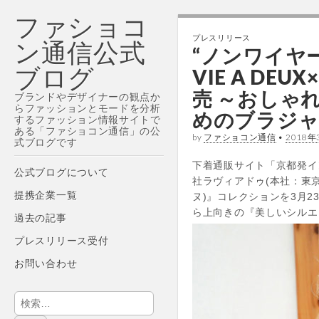
ファショコ
プレスリリース
ン通信公式
“ノンワイヤ
ブログ
VIE A DE
売 ～おしゃ
ブランドやデザイナーの観点か
らファッションとモードを分析
めのブラジャ
するファッション情報サイトで
ある「ファショコン通信」の公
by
ファショコン通信
•
2018年
式ブログです
下着通販サイト「京都発イ
Main
Skip
公式ブログについて
社ラヴィアドゥ(本社：東京
menu
to
提携企業一覧
ヌ)』コレクションを3月
content
ら上向きの『美しいシルエ
過去の記事
プレスリリース受付
お問い合わせ
検
索: