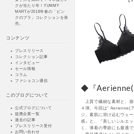
クが当たり年！YUMMY
MARTが2018年春の「ピン
クのブラ」コレクションを発
売。
コンテンツ
プレスリリース
コレクション記事
インタビュー
セール情報
コラム
ファショコン通信
◆『Aerien
このブログについて
上質で繊細な素材と、遊び心
４弾。今回は” Aerie
公式ブログについて
提携企業一覧
ジ。素肌に溶け込むウェー
過去の記事
感』と、『美しいシルエッ
プレスリリース受付
く、薄着の季節にも最適で
お問い合わせ