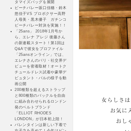
タマイズバッグを展開
ビーチバレー坂口佳穗・鈴木
悠佳子VS プロボクサー高野
人母美・黒木優子 ガチンコ
ビーチバレー対決を実施！！
「25ans」 2018年1月号か
ら、エレナ アレジ 後藤さん
の新連載スタート！第1回は
Q&Aで彼女をプロファイル
「25ansオンライン」では、
エレナさんのパリ・社交界デ
ビューを密着取材！オートク
チュールドレス試着や豪華デ
ビュタント・バルの様子を動
画公開
200種類を超えるストラップ
と800種類のバックルを自由
に組み合わせられるロンドン
発のベルトブランド
「ELLIOT RHODES
LONDON」が日本初上陸！
バレンタインは新しい下着で
女子力を高めて！今年はピン