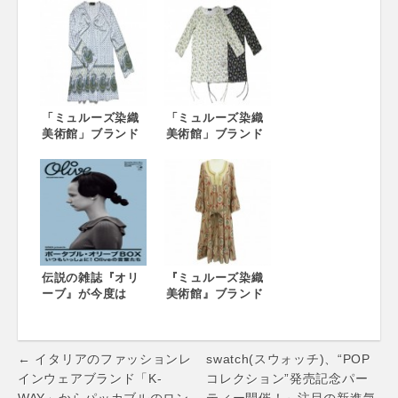
『MEDE19F』か
『element of
ら、ワンピースな
SIMPLE LIFE (エ
ど3商品を5月18日
レメントオブシン
より発売開始 ～18
プルライフ)』から
世紀の職人が生み
新発売
出したデザインを
衣服に再現～
「ミュルーズ染織
「ミュルーズ染織
美術館」ブランド
美術館」ブランド
柄の新商品
柄の新商品 ルック
『Marisa
『KEITH(キー
Grace(マリサグレ
ス)』からプルオー
ース)』から発売
バーを発売
伝説の雑誌『オリ
『ミュルーズ染織
ーブ』が今度は
美術館』ブランド
BOXセットとなっ
によるレディース
て帰ってきます！
商品、axes
70周年記念プロジ
femmeから初めて
Post
ェクト 今回のテー
の発売へ
← イタリアのファッションレ
swatch(スウォッチ)、“POP
マは「いっしょに
navigation
インウェアブランド「K-
コレクション”発売記念パー
持ち歩けるオリー
WAY」からパッカブルのロン
ティー開催！～注目の新進気