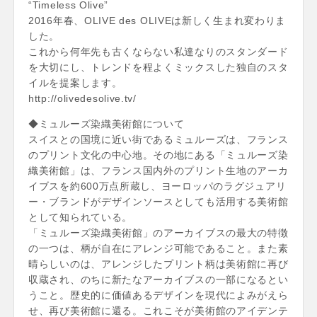
“Timeless Olive”
2016年春、OLIVE des OLIVEは新しく生まれ変わりま
した。
これから何年先も古くならない私達なりのスタンダード
を大切にし、トレンドを程よくミックスした独自のスタ
イルを提案します。
http://olivedesolive.tv/
◆ミュルーズ染織美術館について
スイスとの国境に近い街であるミュルーズは、フランス
のプリント文化の中心地。その地にある「ミュルーズ染
織美術館」は、フランス国内外のプリント生地のアーカ
イブスを約600万点所蔵し、ヨーロッパのラグジュアリ
ー・ブランドがデザインソースとしても活用する美術館
として知られている。
「ミュルーズ染織美術館」のアーカイブスの最大の特徴
の一つは、柄が自在にアレンジ可能であること。また素
晴らしいのは、アレンジしたプリント柄は美術館に再び
収蔵され、のちに新たなアーカイブスの一部になるとい
うこと。歴史的に価値あるデザインを現代によみがえら
せ、再び美術館に還る。これこそが美術館のアイデンテ