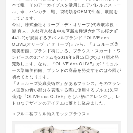
本で唯一そのアーカイブスを活用したアパレルとストー
ル、傘、ハンカチ、鞄、袋物類をOEMで生産、展開を
しています。
今回、株式会社オリーブ・デ・オリーブ(代表取締役：
瀧 直人、京都府京都市中京区新京極通六角下ル桜之町
441-2)が展開するアパレルブランド『OLIVE des
OLIVE(オリーブ デ オリーブ)』から、「ミュルーズ染
織美術館」ブランド柄による、ブラウス・スカート・ワ
ンピースの3アイテムを2016年5月12日(木)より順次発
売致します。なお、『OLIVE des OLIVE』が「ミュル
ーズ染織美術館」ブランドの商品を発売するのは今回が
初めてとなります。
「ミュルーズ染織美術館」があるフランス。そのフラン
ス国旗の青い部分を表現する際に使用するブルエ(矢車
菊)を『OLIVE des OLIVE』らしい柄にアレンジし、レ
トロなデザインのアイテムに落とし込みました。
＜ブルエ柄フリル袖スモックブラウス＞