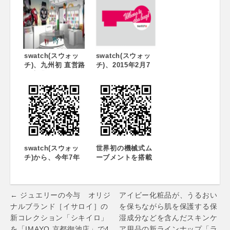
WEEKS presents
レンタインイベン
“WORLD
トを開催！ ～店頭
FLOWERS” 4月17
でフォトブースを
日〜4月22日 トリ
体験してバレンタ
エンナーレ・ミラ
インオリジナルグ
ノで開催
ッズをゲット～
swatch(スウォッ
swatch(スウォッ
チ)、九州初 直営路
チ)、2015年2月7
面店「スウォッチ
日、8日にスウォッ
ストア 福岡」を
チ ストア渋谷にて
2015年3月28日オ
バレンタインイベ
ープン
ント“Where is
the key?”を開
催！“出会いの
鍵”を持ったカップ
ルを探して、スウ
swatch(スウォッ
ォッチ バレンタイ
世界初の機械式ム
チ)から、今年7年
ンオリジナルグッ
ーブメントを搭載
ぶりに復活した
ズをゲット
したSWATCH
2m10cmの腕時計
SISTEM51が好評
型壁掛け時計に新
につき、8月29日に
Post
デザイン登場！ ～
全国展開スター
← ジュエリーの今与 オリジ
アイビー化粧品が、うるおい
Maxi Swatch(マキ
ト！ ～100％スイ
navigation
ナルブランド［イサロイ］の
を保ちながら肌を保護する保
シ・スウォッチ)が
ス製＆最大90時間
新コレクション「シキイロ」
湿成分などを含んだスキンケ
新デザインで9月25
のパワーリザーブ
を「IMAYO 京都御池店」で4
ア用品の新ラインナップ「ラ