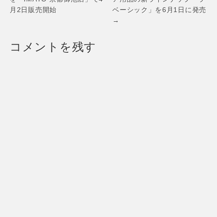
日登場～
～
月2日販売開始
ベーシック」を6月1日に発売
→
コメントを残す