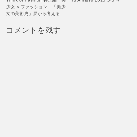
navigation
Think of Fashion 特別編 美
Yu Amatsu 2015 S/S →
少女 × ファッション 「美少
女の美術史」展から考える
コメントを残す