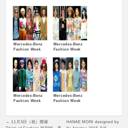
TOKYO 2015-16
TOKYO 2015 S/S
A/W」キービジュ
閉幕
アル発表
Mercedes-Benz
Mercedes-Benz
Fashion Week
Fashion Week
TOKYO 2015 S/S
TOKYO 2015 S/S
7日目（最終日）
5日目
Mercedes-Benz
Mercedes-Benz
Fashion Week
Fashion Week
TOKYO 2015 S/S
TOKYO 2015 S/S
4日目
3日目
Post
← 11月3日（祝）開催
HANAE MORI designed by