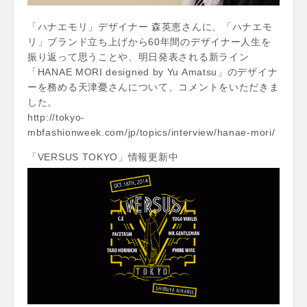
「ハナエモリ」デザイナー 森英恵さんに、「ハナエモ
リ」ブランド立ち上げから60年間のデザイナー人生を
振り返って思うことや、明日発表される新ライン
「HANAE MORI designed by Yu Amatsu」のデザイナ
ーを務める天津憂さんについて、コメントをいただきま
した。
http://tokyo-
mbfashionweek.com/jp/topics/interview/hanae-mori/
「VERSUS TOKYO」情報更新中