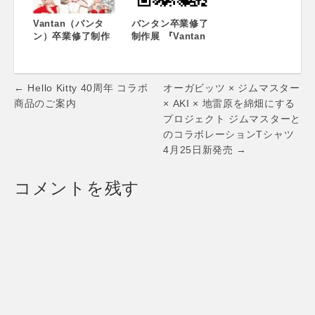
催~
Vantan（バンタ
バンタン卒業修了
ン）卒業修了制作
制作展 『Vantan
展『Vantan
Student Final
Students Final
2013』 2月23日
2013』 2月23日
（土）・24日
Post
（土）・24日
（日）、恵比寿ガ
← Hello Kitty 40周年 コラボ
オーガビッツ × ジムマスター
（日）、恵比寿ガ
ーデンプレイスに
navigation
商品のご案内
× AKI × 地雷原を綿畑にする
ーデンプレイスに
て開催！
プロジェクト ジムマスターと
て開催！
のコラボレーションTシャツ
4月25日新発売 →
コメントを残す