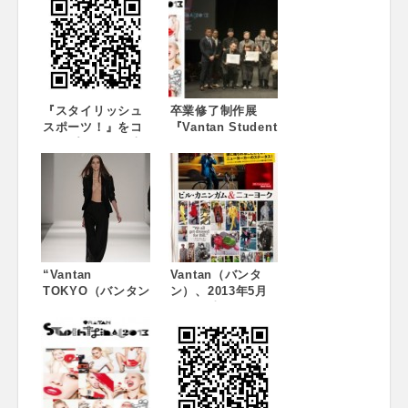
『スタイリッシュ
卒業修了制作展
スポーツ！』をコ
『Vantan Student
ンセプトにした専
Final 2013』開催
門校を新たに設
レポート ~3,600
立。 2014 年4 月
名を超える来場、
の開校に向け、生
感動のフィナー
徒募集を開始！！
レ！！
“Vantan
Vantan（バンタ
TOKYO（バンタン
ン）、2013年5月
トーキョー）” 開
18日（土） ロード
催レポート ~優秀
ショーの映画、
学生による合同フ
「ビル・カニンガ
ァッションショー
ム＆ニューヨー
をNY メルセデス・
ク」を特別協賛！
ベンツ ファッショ
ン・ウィークで開