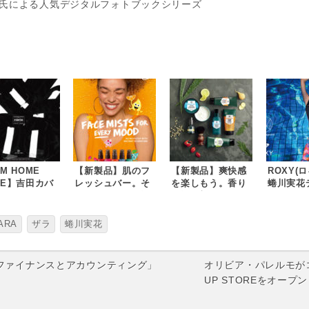
氏による人気デジタルフォトブックシリーズ
M HOME
【新製品】肌のフ
【新製品】爽快感
ROXY(
DE】吉田カバ
レッシュバー。そ
を楽しもう。香り
蜷川実花
PORTER」と
の日の肌気分で選
で選ぶ新しいメン
ションのM 
同製作 ＜ C A
べるフェイスケア
ズケア ザ・ボデ
ninaga
U L E C O L
「フェイスミスト
ィショップ メンズ
BEACH 
ARA
ザラ
蜷川実花
C T I O N [ ×
全5種」 2018年6月
用スキンケア 全5
をテーマ
R T E R ] ＞
21日(木) 新発売
アイテム 2018年6
レーショ
反射するブラ
ザ・ボディショッ
月7日(木) 新発売
y 001「ファイナンスとアカウンティング」
オリビア・パレルモが
リフレクター
プ
ザ･ボディショップ
UP STOREをオープン
道も安全 利便
http://www.the-
http://www.the-
兼ね備えたス
body-
body-
リッシュなデ
shop.co.jp/shop/
shop.co.jp/shop/