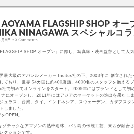
E AOYAMA FLAGSHIP SHOP 
y MIKA NINAGAWA スペシャ
4月8日
•
0 Comments
 HOME FLAGSHIP SHOP オープン』に際し、写真家・映画監督
最大級のアパレルメーカー Inditex社の下、2003年に 創立さ
ており、世界 54カ国に約400店舗、4000名のスタッフを抱える
ditex社で初めてオンラインをスタート。2009年にはブランドとして
）をバルセロナにオープンし、2011年にはアジアのマーケットの進出を果たしま
ジュラス、台湾、タイ、インドネシア、スウェーデン、カザフスタン
トしました。
をOPEN。
はエキゾチックなアマゾンの熱帯雨林、バリ島の伝統工芸、東西が融合
レクションです。