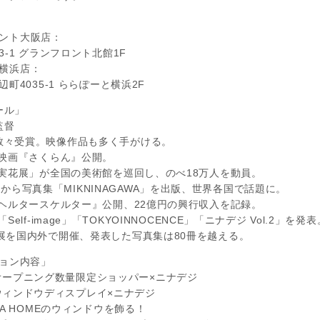
ロント大阪店：
1 グランフロント北館1F
と横浜店：
4035-1 ららぽーと横浜2F
ール」
監督
数々受賞。映像作品も多く手がける。
編映画『さくらん』公開。
実花展」が全国の美術館を巡回し、のべ18万人を動員。
 N.Y.から写真集「MIKNINAGAWA」を出版、世界各国で話題に。
ヘルタースケルター』公開、22億円の興行収入を記録。
elf-image」「TOKYOINNOCENCE」「ニナデジ Vol.2」を発表
展を国内外で開催、発表した写真集は80冊を越える。
ョン内容」
AMA オープニング数量限定ショッパー×ニナデジ
MA ウィンドウディスプレイ×ニナデジ
A HOMEのウィンドウを飾る！