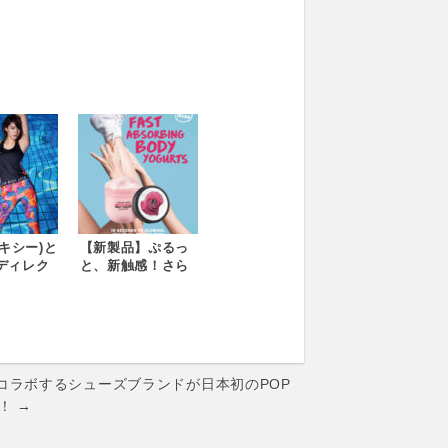
ロキシー)と
【新製品】ぷるっ
ディレク
と、新触感！さら
/ mika
り、うるおう、ヨ
waが
ーグルト。「ボデ
FITNESS
ィヨーグルト」が
にコラボ
新登場 全6種 2018
ン
年5月17日（木）新
発売 ザ･ボディシ
コラボするシューズブランドが日本初のPOP
ョップ
！ →
http://www.the-
body-
shop.co.jp/shop/