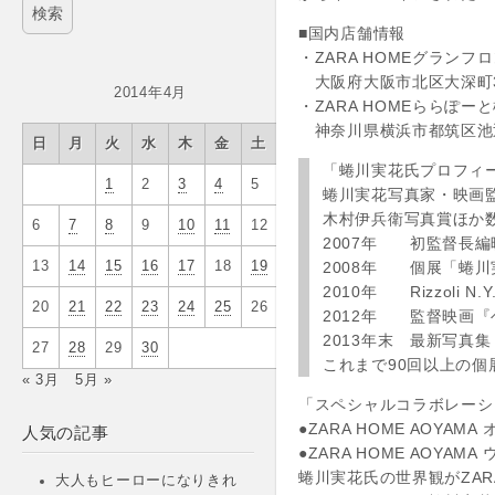
■国内店舗情報
・ZARA HOMEグランフ
大阪府大阪市北区大深町3-
2014年4月
・ZARA HOMEららぽー
神奈川県横浜市都筑区池辺町
日
月
火
水
木
金
土
「蜷川実花氏プロフィ
1
2
3
4
5
蜷川実花写真家・映画
木村伊兵衛写真賞ほか
6
7
8
9
10
11
12
2007年 初監督長
2008年 個展「蜷川
13
14
15
16
17
18
19
2010年 Rizzoli
20
21
22
23
24
25
26
2012年 監督映画『
2013年末 最新写真集「S
27
28
29
30
これまで90回以上の個
« 3月
5月 »
「スペシャルコラボレーシ
●ZARA HOME AOY
人気の記事
●ZARA HOME AOYA
蜷川実花氏の世界観がZAR
大人もヒーローになりきれ