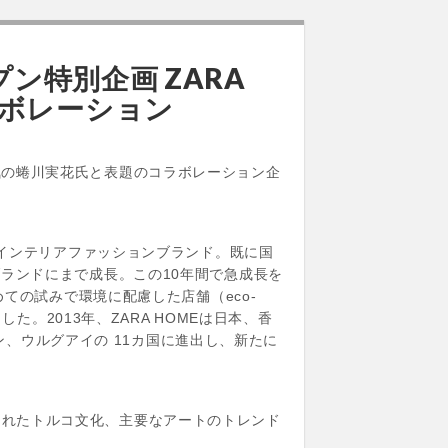
オープン特別企画 ZARA
ルコラボレーション
として人気の蜷川実花氏と表題のコラボレーション企
れたインテリアファッションブランド。既に国
ブランドにまで成長。この10年間で急成長を
初めての試みで環境に配慮した店舗（eco-
した。2013年、ZARA HOMEは日本、香
、ウルグアイの 11カ国に進出し、新たに
されたトルコ文化、主要なアートのトレンド