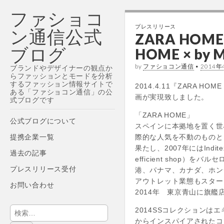
ファショコ
プレスリリース
ン通信公式
ZARA HOM
ブログ
HOME × b
by
ファショコン通信
•
2014年
ブランドやデザイナーの観点か
らファッションとモードを分析
するファッション情報サイトで
2014.4.11『ZARA
ある「ファショコン通信」の公
画が実現致しました。
式ブログです
「ZARA HOME」
Main
Skip
公式ブログについて
スペインに本拠地を置く世界
menu
to
提携企業一覧
際的な人気を不動のものとし
content
果たし、2007年にはIn
過去の記事
efficient shop
プレスリリース受付
港、パナマ、カナダ、ホン
アウトレット業態もスター
お問い合わせ
2014年 東京青山に旗艦店
検
2014SSコレクション
索:
からインスパイアされたコ