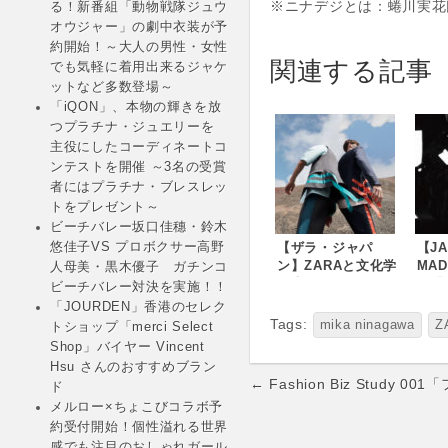
※ニナデジとは：蜷川実花
る！新番組「動物戦隊ジュウ
オウジャー」の劇中衣装が予
約開始！～大人の男性・女性
関連する記事
でも気軽に着用出来るジャケ
ットなど多数登場～
「iQON」、本物の輝きを放
つプラチナ・ジュエリーを
主役にしたコーディネートコ
ンテストを開催 ～3名の受賞
者にはプラチナ・ブレスレッ
トをプレゼント～
ビーチバレー坂口佳穗・鈴木
【ザラ・ジャパ
【JA
悠佳子VS プロボクサー高野
ン】ZARAと文化学
MA
人母美・黒木優子 ガチンコ
園大学のコラボレ
ン「
ビーチバレー対決を実施！！
ーションコレクシ
の共
「JOURDEN」香港のセレク
ョンが期間限定で
P S 
Tags:
mika ninagawa
Z
トショップ「merci Select
ローンチ！5月30日
L E 
Shop」バイヤー Vincent
(水)のZARA
P O 
Hsu さんのおすすめブラン
ROPPONGI POP-
光を
Post
← Fashion Biz Stud
ド
UP SHOP
ック
navigation
メルロー×ちょこびコラボ予
ONLINEを皮切り
で夜
に、全世界で発売
性を
約受付開始！個性溢れる世界
決定！
タイ
感でも注目のおしゃれガール