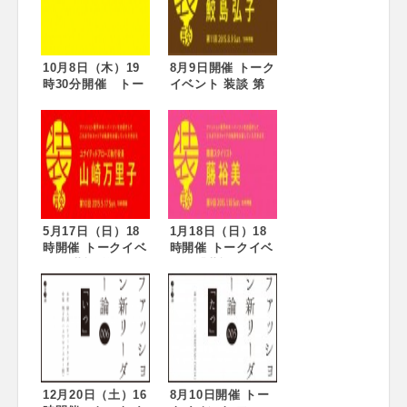
10月8日（木）19
8月9日開催 トーク
時30分開催 トー
イベント 装談 第
クイベント
11回 andu amet
『Fashion y 001
代表・チーフデザ
百貨店の仕事』
イナー 鮫島弘子
5月17日（日）18
1月18日（日）18
時開催 トークイベ
時開催 トークイベ
ント 装談 第10
ント「装談 第9回
回 ユナイテッド
眼鏡スタイリスト
アローズ 執行役員
藤裕美」
山崎 万里子
12月20日（土）16
8月10日開催 トー