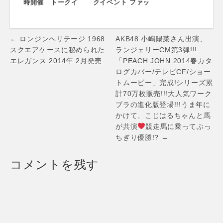
時開催 トークイ
クイベント ファッ
ベント ファッシ
ション新リーダー
ョン新リーダー論
論 005「たつ」
006「いつ」
CHRISTIAN
Post
DADA 森川マサ
← ロンジンヘリテージ 1968
AKB48 小嶋陽菜さん出演、
ノリ
navigation
スクエアケースに秘められた
ランジェリーCM第3弾!!!
エレガンス 2014年 2月発売
「PEACH JOHN 2014春カタ
ログカバー/テレビCF/ショー
トムービー」完成!シリーズ累
計70万枚販売!!!大人気ワーク
ブラの進化版登場!!!うま年に
かけて、こじはるちゃんと馬
が共演
競走馬に乗ってぶっ
ちぎり優勝!? →
コメントを残す