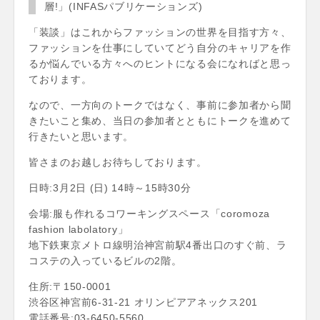
層!」(INFASパブリケーションズ)
「装談」はこれからファッションの世界を目指す方々、
ファッションを仕事にしていてどう自分のキャリアを作
るか悩んでいる方々へのヒントになる会になればと思っ
ております。
なので、一方向のトークではなく、事前に参加者から聞
きたいこと集め、当日の参加者とともにトークを進めて
行きたいと思います。
皆さまのお越しお待ちしております。
日時:3月2日 (日) 14時～15時30分
会場:服も作れるコワーキングスペース「coromoza
fashion labolatory」
地下鉄東京メトロ線明治神宮前駅4番出口のすぐ前、ラ
コステの入っているビルの2階。
住所:〒150-0001
渋谷区神宮前6-31-21 オリンピアアネックス201
電話番号:03-6450-5560