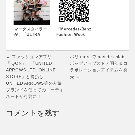
ン！8月21日(金)～
31日(月)まで！
～“MADE IN
JAPAN”と、“永遠
のデニム”にこだわ
ったファッション
マークスタイラー
「Mercedes-Benz
～
が、『ULTRA
Fashion Week
JAPAN 2014』に
TOKYO」2015
ファッションタワ
S/S 開催日程決
ーを出展 – 日本初
定！ 参加ブランド
Post
開催・ULTRA
募集も開始
← ファッションアプリ
パリ merciで pas de calais
JAPANファッショ
navigation
「iQON」、「UNITED
ポップアップストア開催＆コ
ンの発信基地に –
ARROWS LTD. ONLINE
ラボレーションアイテムを発
STORE」と提携し、
売 →
UNITED ARROWS等の人気
ブランドを使ってのコーディ
ネートが可能に！
コメントを残す