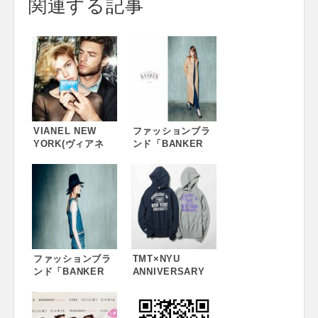
関連する記事
VIANEL NEW
ファッションブラ
YORK(ヴィアネ
ンド「BANKER
ル・ニューヨーク)
tokyo」期間限定ス
のポップアップス
トア第3弾が玉川タ
トアが伊勢丹新宿
カシマヤに ウィ
店で開催 VIANEL
ンターコート先行
NEW YORK POP
発売！11月11日
UP STORE at
(水)から24日(火)ま
ISETAN
で ～“MADE IN
SHINJUKU
JAPAN”と“永遠の
ファッションブラ
デニム”にこだわっ
TMT×NYU
ンド「BANKER
たファッション～
ANNIVERSARY
tokyo」が初の期間
ITEM
限定ショップを西
武渋谷店にオープ