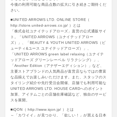
今後の利用可能な商品点数の拡大に引き続きご期待くだ
さい。
■UNITED ARROWS LTD. ONLINE STORE（
http://store.united-arrows.co.jp/ ）とは
「株式会社ユナイテッドアローズ」直営の公式通販サイ
ト。「UNITED ARROWS（ユナイテッドアロー
ズ）」、「BEAUTY & YOUTH UNITED ARROWS（ビ
ューティ&ユース ユナイテッドアローズ）」、
「UNITED ARROWS green label relaxing（ユナイテ
ッドアローズ グリーンレーベル リラクシング）」、
「Another Edition（アナザーエディション）」など、
主要ストアブランドの人気商品が直営店ならではの豊富
な品揃えでお楽しみいただけます。また、スタッフのス
タイリング紹介や先行受注会開催、店舗でも利用可能な
UNITED ARROWS LTD. HOUSE CARDへのポイント
加算、アイテムごとの店舗在庫確認など、独自のサービ
スを展開。
■iQON（ http://www.iqon.jp/ ）とは
～「カワイイ」が見つかり、「欲しい！」が買える日本