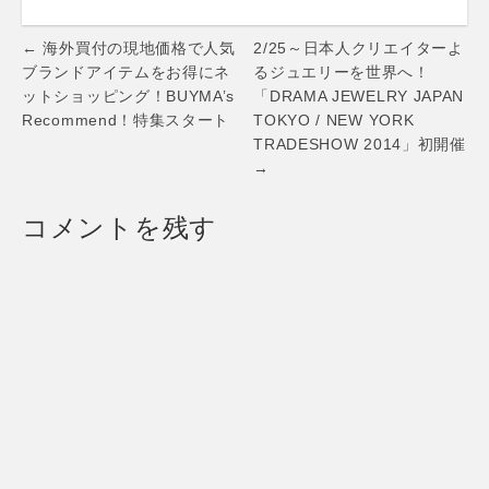
Ray BEAMS等の
で SUPERGA
人気アイテムを使
MORE
Post
ったコーディネー
VARIATION FAIR
← 海外買付の現地価格で人気
2/25～日本人クリエイターよ
トが可能に！
を開催 DATE：
navigation
ブランドアイテムをお得にネ
るジュエリーを世界へ！
6.17tue –
ットショッピング！BUYMA’s
「DRAMA JEWELRY JAPAN
6.30mon
Recommend！特集スタート
TOKYO / NEW YORK
TRADESHOW 2014」初開催
→
コメントを残す