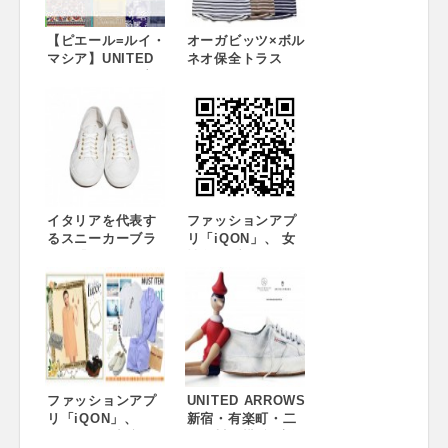
【ピエール=ルイ・
オーガビッツ×ボル
マシア】UNITED
ネオ保全トラス
ARROWS 栗野宏
ト・ジャパン
文氏らが、Pierre-
「UNITED
Louis Masciaの魅
ARROWS LTD.
力について語る
OUTLET(ユナイテ
WEBコンテンツ
ッドアローズアウ
【We Are The
トレット)」から支
People Love
援商品を発売
Mascia】公開中。
イタリアを代表す
ファッションアプ
るスニーカーブラ
リ「iQON」、 女
ンド『スペルガ』
性向けブランディ
ユナイテッドアロ
ング広告事業を本
ーズの別注モデル
格化！
が登場
ファッションアプ
UNITED ARROWS
リ「iQON」、
新宿・有楽町・二
BEAMSと連携し
子玉川・横浜4店舗