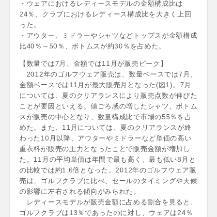
・ウェアにおけるレディースモデルの金額構成比は
24％、クラブにおけるレディース構成比を大きく上回
った。
・アウター、ミドラーやシャツなどトップスが金額構成
比40％～50％、ボトムスが約30％を占めた。
【数量では7月、金額では11月が販売ピーク】
2012年のゴルフウェア販売は、数量ベースでは7月、
金額ベースでは11月が最大販売月となった(図1)。7月
については、夏のクリアランスにより販売点数が伸びた
ことが要因といえる。値ごろ感の増したシャツ、ボトム
スが販売の中心となり、数量構成比で市場の55％を占
めた。また、11月については、夏のクリアランスが終
わった10月以降、アウターやミドラーなど単価の高い
重衣料が販売の主力となったことで販売金額が増加し
た。11月の平均単価は年間で最も高く、最も低い8月と
の比較では約1.6倍となった。2012年のゴルフウェア販
売は、ゴルフクラブに比べ、セールのタイミングや天候
の影響に左右される傾向がみられた。
レディースモデルが販売金額に占める割合を見ると、
ゴルフクラブは13％であったのに対し、ウェアは24％