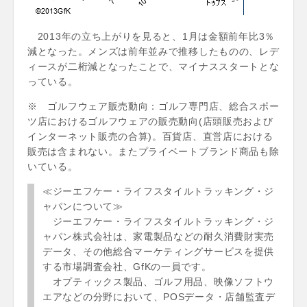
2013年の立ち上がりを見ると、1月は金額前年比3％
減となった。メンズは前年並みで推移したものの、レデ
ィースが二桁減となったことで、マイナススタートとな
っている。
※ ゴルフウェア販売動向：ゴルフ専門店、総合スポー
ツ店におけるゴルフウェアの販売動向(店頭販売および
インターネット販売の合算)。百貨店、直営店における
販売は含まれない。またプライベートブランド商品も除
いている。
≪ジーエフケー・ライフスタイルトラッキング・ジ
ャパンについて≫
ジーエフケー・ライフスタイルトラッキング・ジ
ャパン株式会社は、家電製品などの耐久消費財実売
データ、その他総合マーケティングサービスを提供
する市場調査会社、GfKの一員です。
オプティックス製品、ゴルフ用品、映像ソフトウ
エアなどの分野において、POSデータ・店舗監査デ