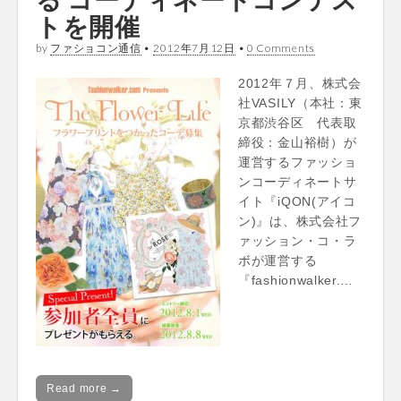
トを開催
by
ファショコン通信
•
2012年7月12日
•
0 Comments
2012年７月、株式会
社VASILY（本社：東
京都渋谷区 代表取
締役：金山裕樹）が
運営するファッショ
ンコーディネートサ
イト『iQON(アイコ
ン)』は、株式会社フ
ァッション・コ・ラ
ボが運営する
『fashionwalker.…
Read more →