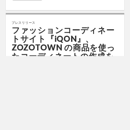
プレスリリース
ファッションコーディネー
トサイト『iQON』、
ZOZOTOWN の商品を使っ
たコーディネートの作成を
可能に
by
ファショコン通信
•
2012年7月12日
•
0 Comments
ファッションコーディネートサイトのiQONとファッシ
ョン通販サイトのZOZOTOWNが12日10時より連携を
開始し、iQONでZOZOTOWNのアイテムを使ってコー
ディネートの作成が可能になります。 当初
ZOZOTOWN…
Read more →