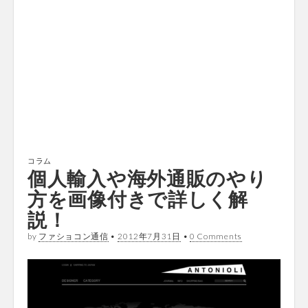
コラム
個人輸入や海外通販のやり
方を画像付きで詳しく解
説！
by
ファショコン通信
•
2012年7月31日
•
0 Comments