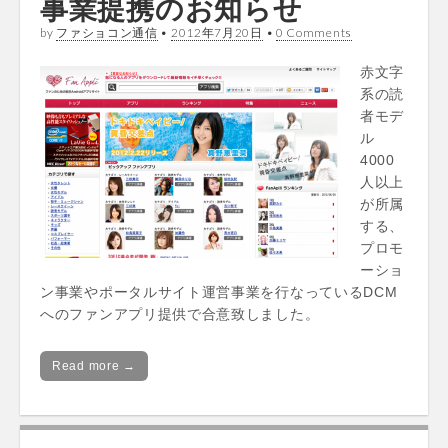
事業提携のお知らせ
by
ファショコン通信
•
2012年7月20日
•
0 Comments
赤文字
系の読
者モデ
ル
4000
人以上
が所属
する、
プロモ
ーショ
ン事業やポータルサイト運営事業を行なっているDCM
へのファンアプリ提供で合意致しました。
Read more →