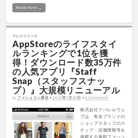
Read more →
プレスリリース
AppStoreのライフスタイ
ルランキングで1位を獲
得！ダウンロード数35万件
の人気アプリ『Staff
Snap（スタッフスナッ
プ）』大規模リニューアル
by
ファショコン通信
•
2012年7月20日
•
0 Comments
株式会社アパレルウェ
ブは、有名ブランドの
ショップスタッフのス
ナップ・店舗情報等を
掲載する無料ファッシ