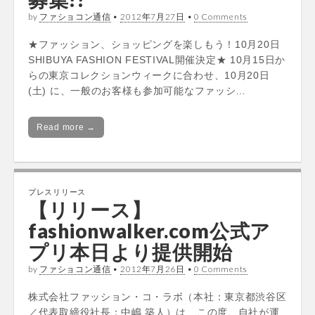
by
ファショコン通信
•
2012年7月27日
•
0 Comments
★ファッション、ショッピングを楽しもう！10月20日
SHIBUYA FASHION FESTIVAL開催決定★ 10月15日か
らの東京コレクションウィークに合わせ、10月20日
(土) に、一般のお客様も参加可能なファッシ…
Read more →
プレスリリース
【リリース】
fashionwalker.com公式ア
プリ本日より提供開始
by
ファショコン通信
•
2012年7月26日
•
0 Comments
株式会社ファッション・コ・ラボ（本社：東京都渋谷区
／代表取締役社長：中嶋 築人）は、この度、自社が運