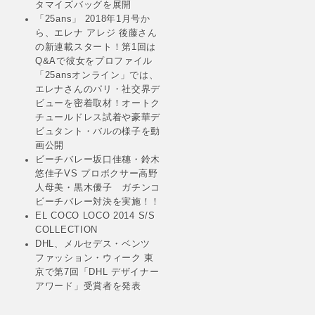
タマイズバッグを展開
「25ans」 2018年1月号か
ら、エレナ アレジ 後藤さん
の新連載スタート！第1回は
Q&Aで彼女をプロファイル
「25ansオンライン」では、
エレナさんのパリ・社交界デ
ビューを密着取材！オートク
チュールドレス試着や豪華デ
ビュタント・バルの様子を動
画公開
ビーチバレー坂口佳穗・鈴木
悠佳子VS プロボクサー高野
人母美・黒木優子 ガチンコ
ビーチバレー対決を実施！！
EL COCO LOCO 2014 S/S
COLLECTION
DHL、メルセデス・ベンツ
ファッション・ウィーク 東
京で第7回「DHL デザイナー
アワード」受賞者を発表