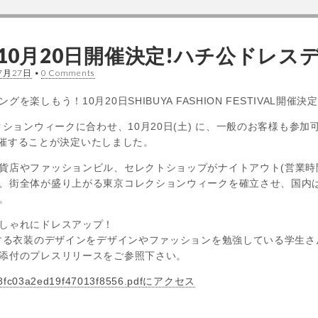
10月20日開催決定!ハチ公ドレスデ
7月27日
•
0 Comments
楽しもう！10月20日SHIBUYA FASHION FESTIVAL開催決
クションウィークに合わせ、10月20日(土) に、一般のお客様も参加可
L を開催することが決定いたしました。
貨店やファッションビル、セレクトショップがナイトアウト(営業時
、街全体が盛り上がる東京コレクションウィークを確立させ、国内
。
しゃれにドレスアップ！
用する衣装のデザインをデザインやファッションを勉強している学生
添付のプレスリリースをご参照下さい。
c03a2ed19f47013f8556.pdfにアクセス