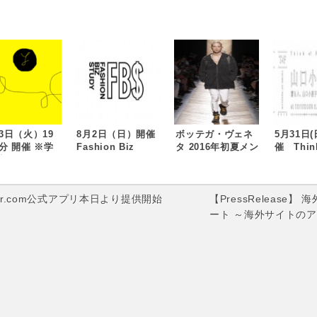
13日（火）19
8月2日（日）開催
ボッテガ・ヴェネ
5月31日(
0分 開催 ※学
Fashion Biz
タ 2016年初夏メン
催 Think
限定※
Study 006 ファ
ズコレクションを
Fashion
hion y 019
ッションビジネス
発表
口小夜子
リアの軌跡
における模倣品対
人、山口
策
lker.com公式アプリ本日より提供開始
【PressReleas
ート ～海外サイトの