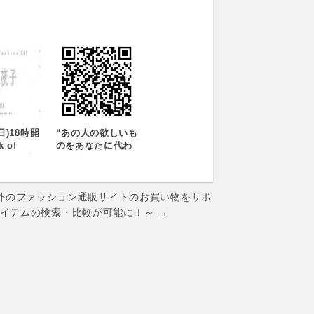
日)18時開
“あの人の欲しいも
 of
のをあなたに代わ
 027 山
って『こっそり』
 着る
調査” ファッショ
小夜子
ン情報サイト
「Fashion
e】 海外のファッション通販サイトのお買い物をサポ
Room」が欲しい
アイテムの検索・比較が可能に！～ →
もの調査サービス
『LoVery ラベリ
ー』を開始