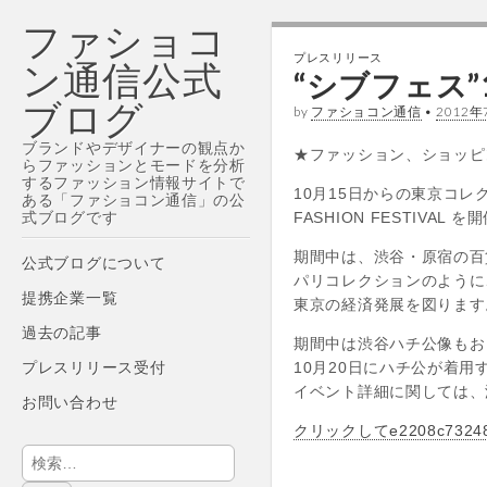
ファショコ
プレスリリース
ン通信公式
“シブフェス”
ブログ
by
ファショコン通信
•
2012年
ブランドやデザイナーの観点か
★ファッション、ショッピングを
らファッションとモードを分析
するファッション情報サイトで
10月15日からの東京コレ
ある「ファショコン通信」の公
式ブログです
FASHION FESTIVA
Main
期間中は、渋谷・原宿の百
Skip
公式ブログについて
パリコレクションのように
menu
to
提携企業一覧
東京の経済発展を図ります
content
過去の記事
期間中は渋谷ハチ公像もお
プレスリリース受付
10月20日にハチ公が着
イベント詳細に関しては、
お問い合わせ
クリックしてe2208c73248f
検
索: