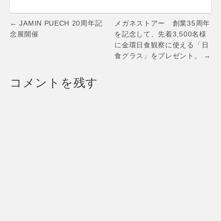
Masuda」期間限
sat 18:00-
定ストアが3月28日
20:00（※PENTA
Post
(水)から伊勢丹新宿
とMommy展は
← JAMIN PUECH 20周年記
メガネストアー 創業35周年
店でスタート。4月
12/2（水）～12/8
navigation
念展開催
を記念して、先着3,500名様
2日には本人来店イ
日（火）まで）
に金環日食観察に使える「日
ベント開催
食グラス」をプレゼント。 →
コメントを残す