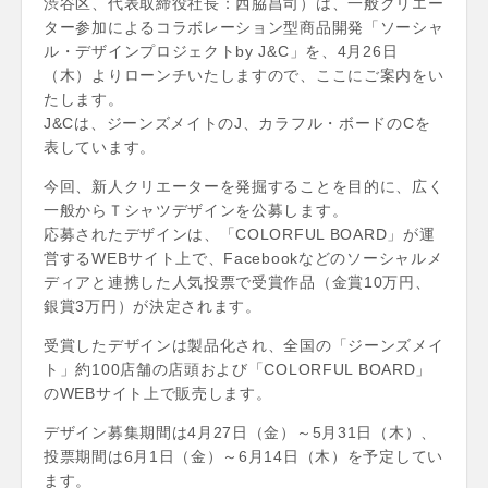
渋谷区、代表取締役社長：西脇昌司）は、一般クリエー
ター参加によるコラボレーション型商品開発「ソーシャ
ル・デザインプロジェクトby J&C」を、4月26日
（木）よりローンチいたしますので、ここにご案内をい
たします。
J&Cは、ジーンズメイトのJ、カラフル・ボードのCを
表しています。
今回、新人クリエーターを発掘することを目的に、広く
一般からＴシャツデザインを公募します。
応募されたデザインは、「COLORFUL BOARD」が運
営するWEBサイト上で、Facebookなどのソーシャルメ
ディアと連携した人気投票で受賞作品（金賞10万円、
銀賞3万円）が決定されます。
受賞したデザインは製品化され、全国の「ジーンズメイ
ト」約100店舗の店頭および「COLORFUL BOARD」
のWEBサイト上で販売します。
デザイン募集期間は4月27日（金）～5月31日（木）、
投票期間は6月1日（金）～6月14日（木）を予定してい
ます。