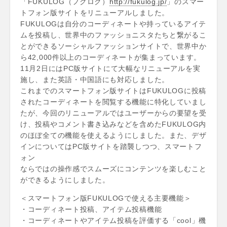
「FUKULOG（フクログ）
http://fukulog.jp/
」のスマー
トフォン版サイトをリニューアルしました。
FUKULOGは自分のコーディネートや持っているアイテ
ムを投稿し、世界中のファッショニスタたちと繋がるこ
とができるソーシャルファッションサイトで、世界中か
ら42,000件以上のコーディネートが集まっています。
11月2日にはPC版サイトにて大幅なリニューアルを実
施し、また英語・中国語にも対応しました。
これまでのスマートフォン版サイトはFUKULOGに投稿
されたコーディネートを閲覧する機能に特化していまし
たが、今回のリニューアルではユーザーからの要望を受
け、投稿やコメント書き込みなどを含めたFUKULOG内
のほぼ全ての機能を使えるようにしました。また、デザ
インについてはPC版サイトを踏襲しつつ、スマートフ
ォン
ならではの操作感でスムーズにコンテンツを楽しむこと
ができるようにしました。
＜スマートフォン版FUKULOGで使える主要機能＞
・コーディネート投稿、アイテム投稿機能
・コーディネートやアイテム投稿を評価する「cool」機