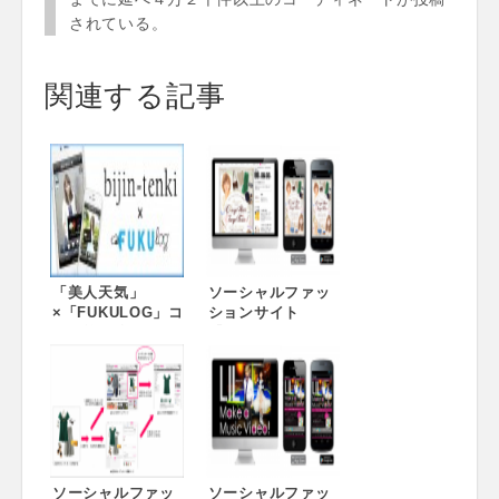
されている。
関連する記事
「美人天気」
ソーシャルファッ
×「FUKULOG」コ
ションサイト
ラボ第２弾!!! おし
『iQON』、 人気
ゃれガールの夏コ
ヘアサロン
ーデと天気をアプ
『afloat』と
リでチェック！
『GARDEN』とタ
イアップして 夏の
ヘアスタイルに合
わせたコーディネ
ートコンテストを
ソーシャルファッ
開催
ソーシャルファッ