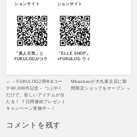
ションサイト
ションサイト
『iQON』、 ELLE
『iQON』、エレク
SHOP トップペー
トロニックポップ
ジにコーディネー
ユニット『LIL』ボ
ト機能を提供
ー カル「ucio」が
ミュージックビデ
オで着用するコー
ディネートをコン
テストで募集!
「美人天気」と
「ELLE SHOP」
FUKULOGがコラ
×FUKULOG ウィ
ボ！ リアルなフ
ンタースタイルコ
ァッションと天気
ンテストがスター
をアプリでチェッ
ト！！ － BEST
Post
ク！
STYLISTにはス­タ
← －FUKULOG2周年&コー
Mbaobaoが大丸東京店に期
イルブックと３万
navigation
デ40,000件記念－ つぶやく
間限定ショップをオープン →
円分のELLE
だけで、欲しいアイテムが当
SHOP商品をプレ
たる！ ７日間連続プレゼント
ゼント！
キャンペーン実施中～！
コメントを残す