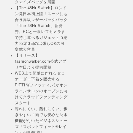
タマイズバッグを展開
【The 48Hr Switch】ロンド
ン発日本初上陸！スーツにも
合う高級レザーバックパック
「The 48Hr Switch」新発
売。PCと一眼レフカメラま
で持ち運べるガジェット収納
力×2泊3日の出張もOKの可
変式大容量
【リリース】
fashionwalker.com公式アプ
リ本日より提供開始
WEB上で簡単に作れるセミ
オーダー下着を販売する
FITTIN(フィッティン)がオン
ラインサロンのオープンに向
けてクラウドファンディング
スタート
濡れにくい、蒸れにくい、歩
きやすい！雨でも安心な防水
機能が付いたビジネスシュー
ズ「スポットフィット®レイ
ン」が新登場!!