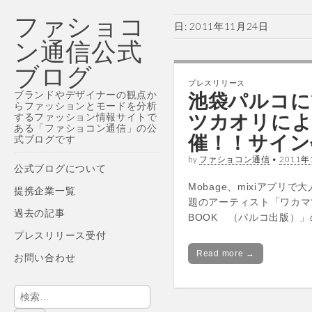
ファショコ
日:
2011年11月24日
ン通信公式
ブログ
プレスリリース
ブランドやデザイナーの観点か
池袋パルコに
らファッションとモードを分析
ツカオリによ
するファッション情報サイトで
ある「ファショコン通信」の公
催！！サイン
式ブログです
by
ファショコン通信
•
2011年
Main
Skip
公式ブログについて
menu
to
Mobage、mixiアプ
提携企業一覧
content
題のアーティスト「ワカマツ
過去の記事
BOOK （パルコ出版）
プレスリリース受付
Read more →
お問い合わせ
検
索: