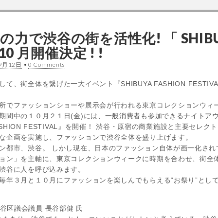
力で渋谷の街を活性化! 「 SHIBUY
 10 月開催決定 ! !
9月12日
•
0 Comments
、街全体を繋げた一大イベント『SHIBUYA FASHION FESTI
所でファッションショーや展示会が行われる東京コレクションウィ
期間中の１０月２１日(金)には、一般消費者も参加できるナイトア
FASHION FESTIVAL』を開催！ 渋谷・原宿の商業施設と主要セレ
な企画を実施し、ファッションで渋谷全体を盛り上げます。
ン都市、渋谷。 しかし現在、日本のファッション自体が画一化され
ョン」を主軸に、東京コレクションウィークに時期を合わせ、街全
渋谷に人を呼び込みます。
毎年３月と１０月にファッションを楽しんでもらえる“お祭り”とし
谷区議会議員 長谷部健 氏