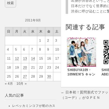
出身が渋谷区というこ
日本だけでなく世界的
渋谷に呼び込むことに
2011年9月
関連する記事
日
月
火
水
木
金
土
1
2
3
4
5
6
7
8
9
10
11
12
13
14
15
16
17
18
19
20
21
22
23
24
SHIBUYA109・
SHI
109MEN’S キャン
ABE
25
26
27
28
29
30
ペーンのご案内
のバ
『超シブヤ祭-Cho
『7D
« 4月
10月 »
SHIBUYA Sai-』
BAR
Post
を3/21～3/31に開
1/
← 日本初！質問形式でファッ
人気の記事
催！「109 超オタ
1/
navigation
（コーデ）』がＯＰＥＮ
カラチャレンジキ
ャンペーン」・
レベッカミンコフが初のカス