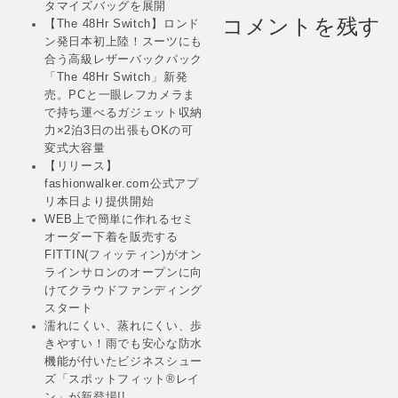
「109 超学割キャ
タマイズバッグを展開
ンペーン」を実施
コメントを残す
【The 48Hr Switch】ロンド
ン発日本初上陸！スーツにも
合う高級レザーバックパック
「The 48Hr Switch」新発
売。PCと一眼レフカメラま
で持ち運べるガジェット収納
力×2泊3日の出張もOKの可
変式大容量
【リリース】
fashionwalker.com公式アプ
リ本日より提供開始
WEB上で簡単に作れるセミ
オーダー下着を販売する
FITTIN(フィッティン)がオン
ラインサロンのオープンに向
けてクラウドファンディング
スタート
濡れにくい、蒸れにくい、歩
きやすい！雨でも安心な防水
機能が付いたビジネスシュー
ズ「スポットフィット®レイ
ン」が新登場!!