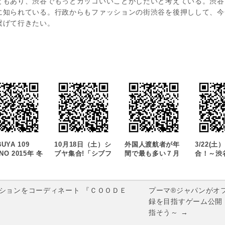
ともあり、渋谷でもっとカッコいいことがしたいと考えている。渋谷
に知られている。行政からもファッションの街渋谷を後押しして、今
繋げて行きたい。
BUYA 109
10月18日（土）シ
外国人渡航者が年
3/22(
NO 2015年 冬
ブヤ集合!「シブフ
間で最も多い７月
合！～渋
ーゲン
ェス.6」開催！！
渋谷地区８店舗で
ァッショ
AYS
「Welcome to
所として
GAIN』を
SHIBUYA Fair」
信!!～ 
2（金）～
開催！春に続いて
ンのお祭
ションをコーディネート 『ＣＯＯＤＥ
プーマ®ジャパンがオフィ
8（木）に開催！
第２弾は参加企業
「SHIBU
録を目指すゲーム公開 ～O
が倍になりまし
FASHIO
指そう～ →
た。
FESTIV