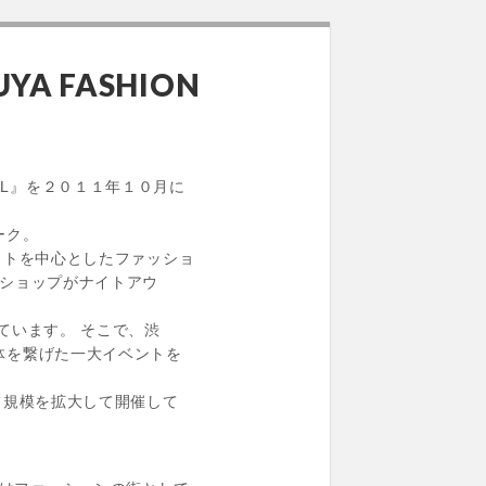
A FASHION
VAL』を２０１１年１０月に
ーク。
ウトを中心としたファッショ
クトショップがナイトアウ
ています。 そこで、渋
体を繋げた一大イベントを
て規模を拡大して開催して