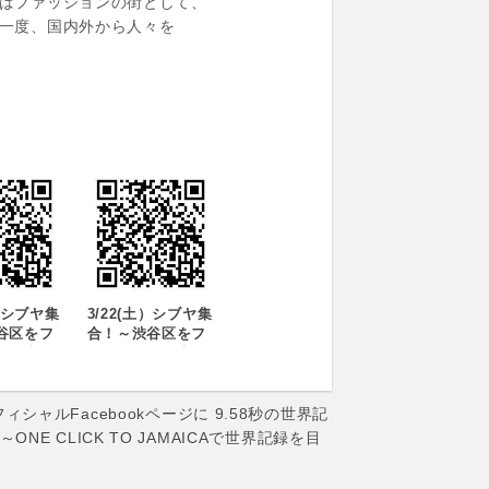
はファッションの街として、
一度、国内外から人々を
土）シブヤ集
3/22(土）シブヤ集
谷区をフ
合！～渋谷区をフ
ン観光名
ァッション観光名
世界に発
所として世界に発
ファッショ
信!!～ファッション
り
のお祭り
シャルFacebookページに 9.58秒の世界記
YA
「SHIBUYA
NE CLICK TO JAMAICAで世界記録を目
N
FASHION
AL.5」開
FESTIVAL.5」開