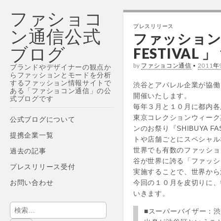
ファショコ
プレスリリース
ン通信公式
ファッションの
ブログ
FESTIVAL 」
by
ファショコン通信
•
2011年
ブランドやデザイナーの観点か
らファッションとモードを分析
するファッション情報サイトで
渋谷とアパレル企業が協働して
ある「ファショコン通信」の公
開催いたします。
式ブログです
毎年３月と１０月に都内各
Main
東京コレクションウィーク
Skip
公式ブログについて
menu
ンのお祭り『SHIBUYA 
to
提携企業一覧
トや店舗ごとにスペシャル
content
世界でも有数のファッショ
過去の記事
谷が世界に誇る「ファッシ
プレスリリース受付
実施することで、世界から
お問い合わせ
今回の１０月を皮切りに、
いきます。
検
■スーパーバイザー：渋
索: