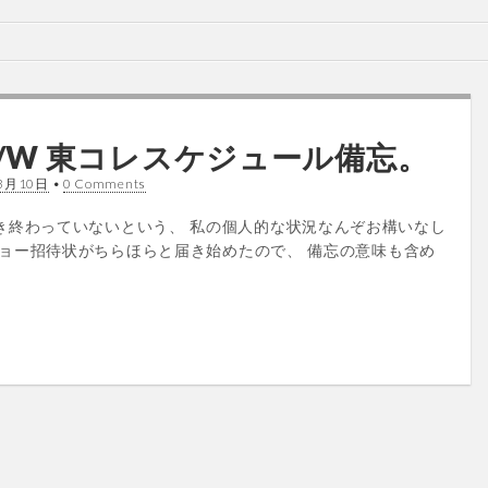
0 A/W 東コレスケジュール備忘。
3月10日
•
0 Comments
トも書き終わっていないという、 私の個人的な状況なんぞお構いなし
/W のショー招待状がちらほらと届き始めたので、 備忘の意味も含め