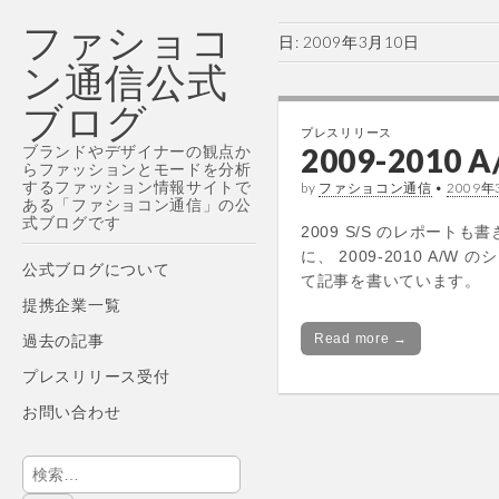
ファショコ
日:
2009年3月10日
ン通信公式
ブログ
プレスリリース
ブランドやデザイナーの観点か
2009-201
らファッションとモードを分析
するファッション情報サイトで
by
ファショコン通信
•
2009年
ある「ファショコン通信」の公
式ブログです
2009 S/S のレポー
に、 2009-2010 A
Main
Skip
公式ブログについて
て記事を書いています。
menu
to
提携企業一覧
content
Read more →
過去の記事
プレスリリース受付
お問い合わせ
検
索: