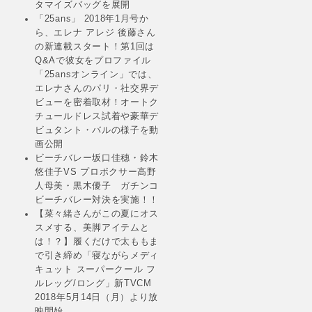
タマイズバッグを展開
「25ans」 2018年1月号か
ら、エレナ アレジ 後藤さん
の新連載スタート！第1回は
Q&Aで彼女をプロファイル
「25ansオンライン」では、
エレナさんのパリ・社交界デ
ビューを密着取材！オートク
チュールドレス試着や豪華デ
ビュタント・バルの様子を動
画公開
ビーチバレー坂口佳穗・鈴木
悠佳子VS プロボクサー高野
人母美・黒木優子 ガチンコ
ビーチバレー対決を実施！！
【菜々緒さんがこの夏にオス
スメする、美脚アイテムと
は！？】履くだけで太ももま
で引き締め「寝ながらメディ
キュット スーパークール フ
ルレッグ/ロング」新TVCM
2018年5月14日（月）より放
映開始