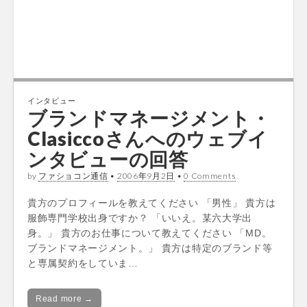
インタビュー
ブランドマネージメント・
Clasiccoさんへのウェブイ
ンタビューの回答
インタビュー
スタイリストアシスタン
by
ファショコン通信
•
2006年9月2日
•
0 Comments
ト・ＢＡＮＡＮＡさんへの
貴方のプロフィールを教えてください 「男性」 貴方は
ウェブインタビューの回答
服飾専門学校出身ですか？ 「いいえ。某六大学出
身。」 貴方のお仕事について教えてください 「MD。
by
ファショコン通信
•
2006年9月20日
•
0 Comments
ブランドマネージメント。」 貴方は特定のブランド等
貴方のプロフィールを教えてください 「20代前半の女
と専属契約をしていま…
性・東京都在住」 貴方は服飾専門学校出身ですか？
「いいえ」 貴方のお仕事について教えてください 「ス
Read more →