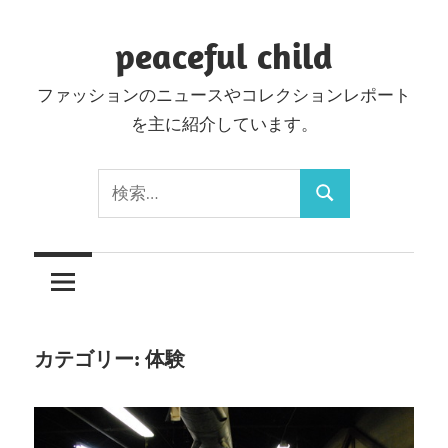
コ
ン
peaceful child
テ
ファッションのニュースやコレクションレポート
ン
を主に紹介しています。
ツ
へ
検
ス
検
索:
キ
索
ッ
プ
カテゴリー:
体験