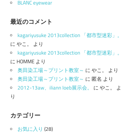
BLANC eyewear
最近のコメント
kagariyusuke 2013collection 「都市型迷彩」。
に
やこ。
より
kagariyusuke 2013collection 「都市型迷彩」。
に
HOMME
より
奥田染工場～プリント教室～
に
やこ。
より
奥田染工場～プリント教室～
に
匿名
より
2012-13aw、iliann loeb展示会。
に
やこ。
よ
り
カテゴリー
お気に入り
(28)