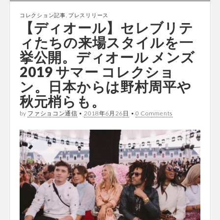
コレクション記事
,
プレスリリース
【ディオール】セレブリテ
ィたちの来場スタイルを一
挙公開。ディオール メンズ
2019 サマー コレクショ
ン。日本からは野村周平や
秋元梢らも。
by
ファショコン通信
•
2018年6月26日
•
0 Comments