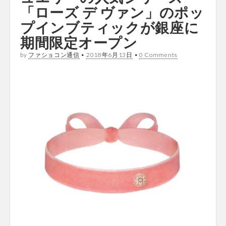
「ローズ デ ヴァン」のポッ
プインブティックが銀座に
期間限定オープン
by
ファショコン通信
•
2018年6月13日
•
0 Comments