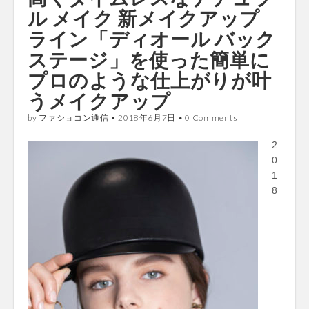
ル メイク 新メイクアップ
ライン「ディオール バック
ステージ」を使った簡単に
プロのような仕上がりが叶
うメイクアップ
by
ファショコン通信
•
2018年6月7日
•
0 Comments
2
0
1
8