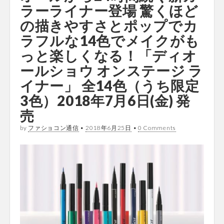
ラーライナー登場 驚くほど
の描きやすさとポップでカ
ラフルな14色でメイクがも
っと楽しくなる！「ディオ
ールショウ オンステージ ラ
イナー」 全14色（うち限定
3色）2018年7月6日(金) 発
売
by
ファショコン通信
•
2018年6月25日
•
0 Comments