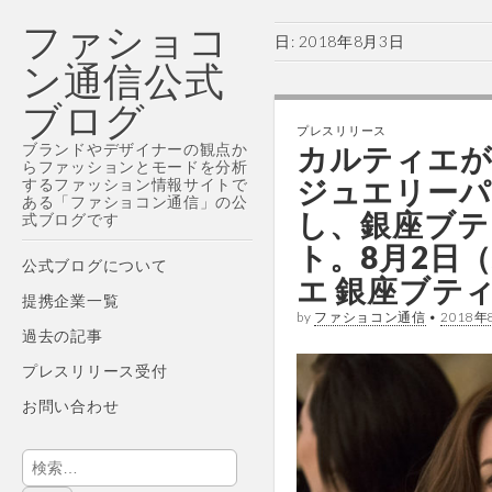
ファショコ
日:
2018年8月3日
ン通信公式
ブログ
プレスリリース
ブランドやデザイナーの観点か
カルティエが
らファッションとモードを分析
ジュエリーパ
するファッション情報サイトで
ある「ファショコン通信」の公
し、銀座ブテ
式ブログです
ト。8月2日
Main
Skip
公式ブログについて
エ 銀座ブテ
menu
to
提携企業一覧
content
by
ファショコン通信
•
2018年
過去の記事
プレスリリース受付
お問い合わせ
検
索: