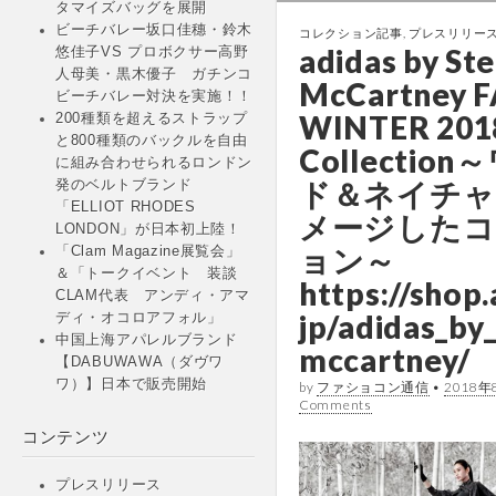
タマイズバッグを展開
ビーチバレー坂口佳穗・鈴木
コレクション記事
,
プレスリリー
adidas by Ste
悠佳子VS プロボクサー高野
人母美・黒木優子 ガチンコ
McCartney F
ビーチバレー対決を実施！！
WINTER 201
200種類を超えるストラップ
と800種類のバックルを自由
Collectio
に組み合わせられるロンドン
ド＆ネイチャ
発のベルトブランド
「ELLIOT RHODES
メージしたコ
LONDON」が日本初上陸！
ョン～
「Clam Magazine展覧会」
＆「トークイベント 装談
https://shop.
CLAM代表 アンディ・アマ
jp/adidas_by_
ディ・オコロアフォル」
中国上海アパレルブランド
mccartney/
【DABUWAWA（ダヴワ
ワ）】日本で販売開始
by
ファショコン通信
•
2018年
Comments
コンテンツ
プレスリリース