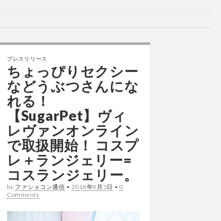
プレスリリース
ちょっぴりセクシー
などうぶつさんにな
れる！
【SugarPet】ヴィ
レヴァンオンライン
で取扱開始！ コスプ
レ＋ランジェリー=
コスランジェリー。
by
ファショコン通信
•
2018年8月3日
•
0
Comments