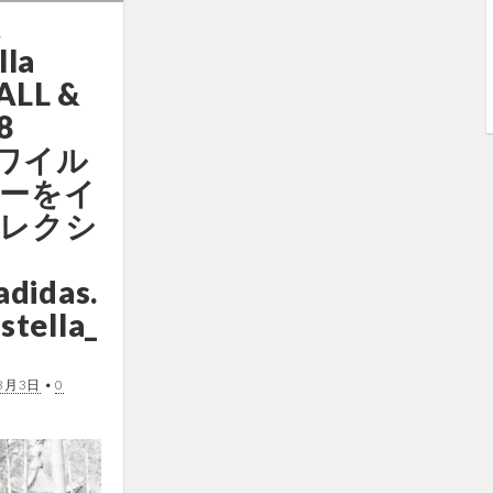
ス
lla
ALL &
8
n～ワイル
ーをイ
レクシ
adidas.
stella_
8月3日
•
0