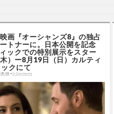
映画『オーシャンズ8』の独占
ートナーに。⽇本公開を記念
ィックでの特別展⽰をスター
（木）ー8月19日（日）カルティ
ィックにて
8月3日
•
0 Comments