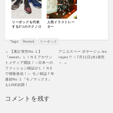
ブランドアンバサ
化に挑戦！感動/驚
ダーに就任
きの軽さへ
「FLOATRIDERU
NFAST PRO」 国
リーボックを代表
内限定100足/
人気イラストレー
する2つのテクノロ
「FLOATRIDEFA
ター
ジーが融合
ST」 7月6日
「Chocomoo」と
「FLEXWEAVE™
（金）発売
のコラボレーショ
」「FLOATRIDE
ン第二弾“80年代の
Tags:
Reebok
リーボック
FOAM」を搭載し
若者の勢い”をテー
たランニングシュ
マにアパレル・ス
Post
← 【累計実売No.１】
アニエスベー ボヤージュ les
ーズが登場 2018年
ニーカーをライン
navigation
『sweet』ＬＩＮＥアカウン
rayes !! ～7月11日(水)発売
4月27日（金）
アップ 2018年4月
トメディア開設！～日本一の
～ →
「FUSION
14日（土）より発
FLEXWEAVE™」
売開始
ファッション雑誌がＬＩＮＥ
発売
で情報発信！～ モノ雑誌７年
連続No.１『モノマックス』
もLINE好調！
コメントを残す