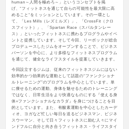
human～人間を極めろ～」というコンセプトを掲
げ、“フィットネスを通じて自らの可能性を最大限に高
めること“をミッションとしています。その一環とし
て、「Les Mills（レズミルズ）」、「CrossFit（クロ
スフィット）」、「Spartan Race（スパルタンレー
ス）」といったフィットネスに携わるプログラムやイベ
ントと提携しています。そして今回、リーボックが総合
プロデュースしたジムをオープンすることで、ビジネス
パーソンを中心に、より多様なフィットネスプログラム
を通じて、健全なライフスタイルを提案していきます。
今回設立するジムは、従来のフィットネスジムにはない
効率的かつ効果的な運動として話題の“ファンクショナ
ルトレーニング”のプログラムを中心としています。単
に痩せるための運動、身体を魅せるためのトレーニング
ではなく、日常生活をより快適なものにする『使える身
体=ファンクショナルなカラダ』を身につけることを目
的としています。また、有酸素運動を中心としたカーデ
ィオ、ヨガなど忙しい毎日を送るビジネスマン、ビジネ
スウーマン、そして日々フィットネスに励む人々にマイ
ンドフルに自分と向き合うフィットネス・ライフスタイ