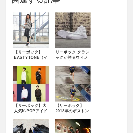
【リーボック】
リーボック クラシ
EASTYTONE（イ
ックが誇るウィメ
ージートーン）に
ンズ代表モデル
代わる新たなウォ
「FREESTYLE」
ーキングシューズ
現代に合わせたデ
が登場 普段の歩
ザインにアップデ
きを変えて、美し
ートされ登場
いボディラインへ
「FREESTYLE
2018年7月6日
NOVA」 2018年 6
（金）「EVER
月28日（木）より
ROAD DMX」発売
【リーボック】大
発売開始
【リーボック】
開始
人気K-POPアイド
2018年のボストン
ルグループ
マラソンの上位入
“Wanna One（ワ
賞者も着用 リーボ
ナワン）” リーボ
ックがレーシング
ック クラシックの
シューズの最軽量