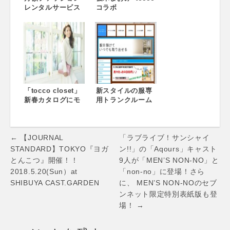
レンタルサービス
コラボ
春の合同キャンペ
「NOVELTY
ーンを開催！〜か
FAIR」開催！
ならずもらえる特
tocco closet、3店
典のほか、半額相
舗 9月18日同時オ
当の割引も〜
ープン記念“ルーム
ウエア プレゼン
ト”～銀座、西銀
座、名古屋オープ
「tocco closet」
ンで実店舗11箇所
新スタイルの服専
新春カタログにモ
に拡大～
用トランクルーム
デル・美香さんを
「レンタルクロー
起用 ～ tocco
ゼット」サービス
closet featuring
提供の開始
Post
Mika 2015
← 【JOURNAL
「ラブライブ！サンシャイ
SPRING
navigation
STANDARD】TOKYO『ヨガ
ン!!」の「Aqours」キャスト
COLLECTION ～
とんこつ』開催！！
9人が「MEN’S NON-NO」と
2018.5.20(Sun）at
「non-no」に登場！さら
SHIBUYA CAST.GARDEN
に、 MEN’S NON-NOのセブ
ンネット限定特別表紙版も登
場！ →