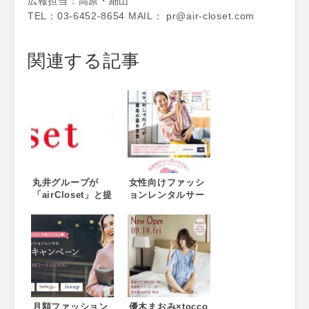
広報担当：高原・細山
TEL：03-6452-8654 MAIL： pr@air-closet.com
関連する記事
丸井グループが
女性向けファッシ
「airCloset」と提
ョンレンタルサー
携 お申し込み当
ビス『EDIST.
日から即時利用可
CLOSET』がマタ
能な「エアークロ
ニティーマークを
ーゼットエポスカ
応援！〜都営大江
ード」の発行をス
戸線にてタイアッ
タート
プ広告を掲出開
始〜
月額ファッション
優木まおみ×tocco