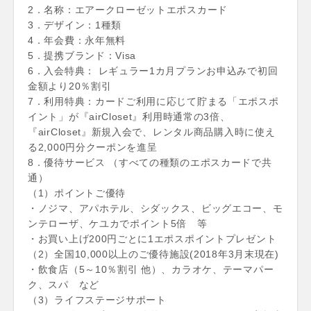
2．名称：エアークローゼットエポスカード
3．デザイン：1種類
4．年会費：永年無料
5．提携ブランド：Visa
6．入会特典： レギュラー1カ月プランお申込みで初回
金額より20％割引
7．利用特典：カードご利用に応じて貯まる「エポスポ
イント」が『airCloset』利用時通常の3倍、
『airCloset』新規入会で、レンタル商品購入時に使え
る2,000円分クーポンを進呈
8．優待サービス （すべての種類のエポスカードで共
通）
（1）ポイントご優待
・ノジマ、アパホテル、シダックス、ビッグエコー、モ
ンテローザ、ケユカでポイント5倍 等
・お買い上げ200円ごとに1エポスポイントプレゼント
（2）全国10,000以上のご優待施設(2018年3月末現在)
・飲食店（5～10％割引 他）、カラオケ、テーマパー
ク、スパ など
（3）ライフステージサポート