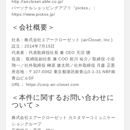
http://aircloset.able.co.jp/
パーソナルショッピングアプリ『pickss』：
https://www.pickss.jp/
＜会社概要＞
社名：株式会社エアークローゼット (airCloset, Inc.)
設立：2014年7月15日
代表者：代表取締役社長 兼 CEO 天沼 聰
役員： 取締役副社長 兼 COO 前川 祐介／取締役 小谷
翔一／社外取締役 榊原 健太郎／社外取締役 月森 正憲
所在地：〒107-0062 東京都港区南青山3-1-31 NBF南
青山ビル5F
URL： https://corp.air-closet.com
＜本件に関するお問い合わせに
ついて＞
株式会社エアークローゼット カスタマーコミュニケー
ショングループ