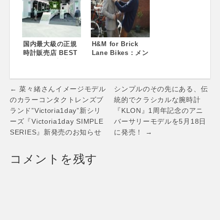
売を開始しまし
た。クリエイター
と、80年以上の伝
統ある革小物制作
会社による新製品
国内最大級の正規
H&M for Brick
の商品企画・販売
時計販売店 BEST
Lane Bikes：メン
事業
／ISHIDA 新店舗
ズ向けのアーバン
『THE WATCH
サイクリングコレ
SHOP. グランツリ
クション
Post
ー武蔵小杉』を11
← 菜々緒さんイメージモデル
シンプルのその先にある、伝
月22日オープン！
navigation
のカラーコンタクトレンズブ
統的でクラシカルな腕時計
～ コンセプトは
ランド”Victoria1day”新シリ
『KLON』1周年記念のアニ
「スペースコロニ
ーズ『Victoria1day SIMPLE
バーサリーモデルを5月18日
ー(SPACE
SERIES』新発売のお知らせ
に発売！ →
COLONY)」な空間
～
コメントを残す