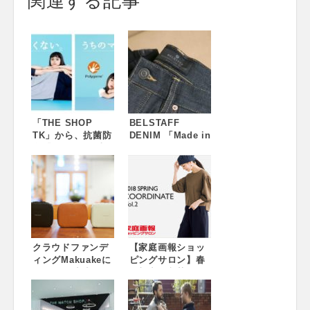
関連する記事
「THE SHOP
BELSTAFF
TK」から、抗菌防
DENIM 「Made in
臭『ポリジン』加
London」ロンド
工商品 ～家族みん
ンのデニム職人の
なで、心地よい毎
手による限定デニ
日を～
ム発売中！象徴的
なBELSTAFFの細
身のシルエット
クラウドファンデ
【家庭画報ショッ
ィングMakuakeに
ピングサロン】春
て1200%達成の
の新商品入荷
「THE POD（ザ
ポッド）」が、EC
サイトでの一般販