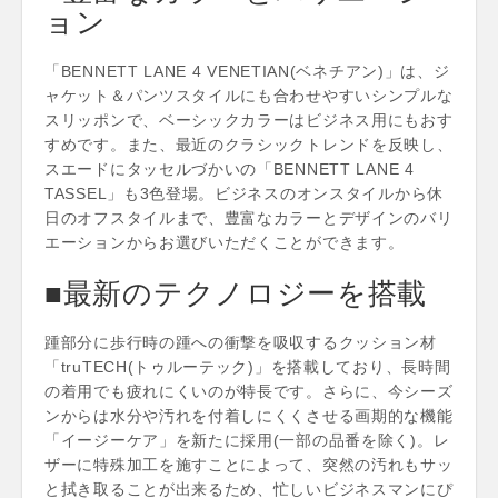
ョン
「BENNETT LANE 4 VENETIAN(ベネチアン)」は、ジ
ャケット＆パンツスタイルにも合わせやすいシンプルな
スリッポンで、ベーシックカラーはビジネス用にもおす
すめです。また、最近のクラシックトレンドを反映し、
スエードにタッセルづかいの「BENNETT LANE 4
TASSEL」も3色登場。ビジネスのオンスタイルから休
日のオフスタイルまで、豊富なカラーとデザインのバリ
エーションからお選びいただくことができます。
■最新のテクノロジーを搭載
踵部分に歩行時の踵への衝撃を吸収するクッション材
「truTECH(トゥルーテック)」を搭載しており、長時間
の着用でも疲れにくいのが特長です。さらに、今シーズ
ンからは水分や汚れを付着しにくくさせる画期的な機能
「イージーケア」を新たに採用(一部の品番を除く)。レ
ザーに特殊加工を施すことによって、突然の汚れもサッ
と拭き取ることが出来るため、忙しいビジネスマンにぴ