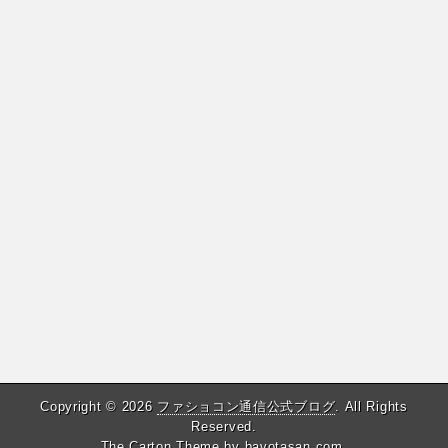
Copyright © 2026
ファショコン通信公式ブログ
. All Rights
Reserved.
The Carton Theme by
bavotasan.com
.