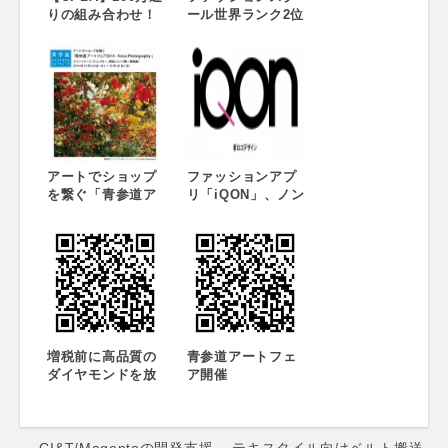
りの組み合わせ！
ール世界ランク2位
UPLA「アンデパン
文化服装学院など
ダントート」カス
活用 卒業生向けキ
タマイズ体験会好
ャリア支援サービ
評開催中 開催場
スが好調
所：表参道駅から
徒歩２分 UPLAシ
ョールーム
アートでショップ
ファッションアプ
を繋ぐ「青参道ア
リ「iQON」、ノン
ートフェア2014 –
プロモーションで
Focus
登録会員数100万人
Photography-」メ
突破!ロゴを一新
インイメージ、デ
し、年内に200万人
ィレクター、参加
獲得を目指します
ショップ第一弾発
表！2014年10月23
日(木)～10月26日
(日)
増税前に高品質の
青参道アートフェ
ダイヤモンドを放
ア開催
出！ 3月20日から4
日間限定！銀座に
て展示即売会開催
← CI&T/Magentoの開発支援
テキスタイル向けベルト搬送