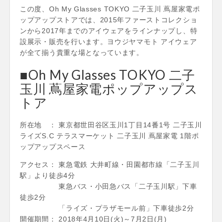
この度、Oh My Glasses TOKYO 二子玉川 蔦屋家電ポ
ップアップストアでは、2015年ファーストコレクショ
ンから2017年までのアイウェアをラインナップし、特
設展示・販売を行います。ヨウジヤマモト アイウェア
が全て揃う貴重な場となっています。
■Oh My Glasses TOKYO 二子
玉川 蔦屋家電ポップアップス
トア
所在地 ： 東京都世田谷区玉川1丁目14番1号 二子玉川
ライズS.C テラスマーケット 二子玉川 蔦屋家電 1階ポ
ップアップスペース
アクセス： 東急電鉄 大井町線・田園都市線「二子玉川
駅」より徒歩4分
東急バス・小田急バス「二子玉川駅」下車
徒歩2分
「ライズ・プラザモール前」下車徒歩2分
開催期間： 2018年4月10日(火)～7月2日(月)