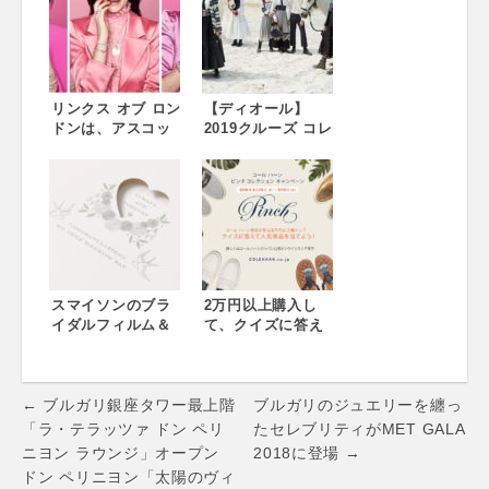
“Luft（ルフ
ー Dior Cruise
ト）”発表 ブラン
2019 Show –
ド初のレディ トゥ
Street Style
ウェア/ライフスタ
イル コレクション
リンクス オブ ロン
【ディオール】
ドンは、アスコッ
2019クルーズ コレ
トおよびロイヤル
クション ショーを
アスコットのオフ
開催、ゲストに新
ィシャルジュエリ
木優子も Dior
ーライセンシーと
Cruise 2019
して2年目を迎え、
Show
新作「アスコット
コレクション」を
発表いたします。
Royal Ascot
スマイソンのブラ
2万円以上購入し
Collection
イダルフィルム＆
て、クイズに答え
コレクション
よう！人気商品が
当たる コール ハー
ン ピンチ コレクシ
Post
ョン キャンペーン
← ブルガリ銀座タワー最上階
ブルガリのジュエリーを纏っ
navigation
「ラ・テラッツァ ドン ペリ
たセレブリティがMET GALA
ニヨン ラウンジ」オープン
2018に登場 →
ドン ペリニヨン「太陽のヴィ