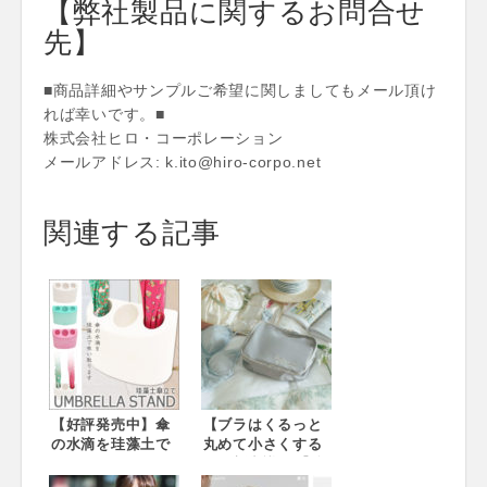
【弊社製品に関するお問合せ
先】
■商品詳細やサンプルご希望に関しましてもメール頂け
れば幸いです。■
株式会社ヒロ・コーポレーション
メールアドレス: k.ito@hiro-corpo.net
関連する記事
【好評発売中】傘
【ブラはくるっと
の水滴を珪藻土で
丸めて小さくする
吸い取ります！
のが新常識！?】旅
「珪藻土傘立て」
行の荷物をスッキ