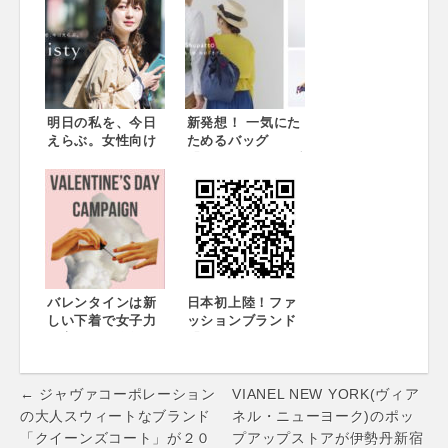
大人気の珪藻土シ
リ＆お洒落にする
リーズ、昨年に引
アイテムが多数登
き続き販売開始！
場！
明日の私を、今日
新発想！ 一気にた
えらぶ。女性向け
ためるバッグ
スマホアクセサリ
「Shupatto」のブ
ーブランド
ランドページを開
「salisty」誕生 新
設。活用シーン、
ブランド
商品ラインナップ
「salisty」より、
などわかりやすさ
iPhone 8/7/6s/6専
を優先。ビジュア
用手帳型ケース 3
ルも一新。
シリーズが登場
バレンタインは新
日本初上陸！ファ
しい下着で女子力
ッションブランド
を高めて！今年は
「SKIMP」がフラ
ピンクが当たり
ンスからギフト・
年！YUMMY
ショーに初登場
Post
MARTが2018年春
← ジャヴァコーポレーション
VIANEL NEW YORK(ヴィア
の「ピンクのブ
navigation
の大人スウィートなブランド
ネル・ニューヨーク)のポッ
ラ」コレクション
「クイーンズコート」が２０
プアップストアが伊勢丹新宿
を発売。