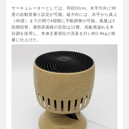
サーキュレーターとしては、羽径20cm。水平方向に90
度の自動首振り設定が可能。縦方向には、水平から真上
（90度）までの間で4段階に手動調整が可能。風量は3
段階切替。適用床面積の目安は12畳。高級感溢れる木
目調を採用し、本体主要部位の見直を行い約2.8kgと軽
量に仕上げた。