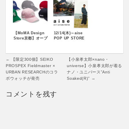
り販売開始～
フスタイル雑貨
礼衣裳ブランド
SAGALAGA
「BEAMS
DESIGN(サガラガ
DESIGN」ワタベ
デザイン)がインテ
ウェディングから
リアライフスタイ
デビュー タキシー
ル東京2018に初出
ド＆ウェディング
展！ いつもの暮ら
【MoMA Design
ドレス2018年8月
12/14(木)～aise
しにちいさな楽し
Store京都】オープ
下旬販売開始
POP UP STORE
みを！SAGALAGA
ン1周年記念キャン
GARDEN HOUSE
DESIGN(サガラ
ペーン！限定アイ
KAMAKURA
ガ デザイン)は、
テム先行販売やノ
Post
北欧の自然のシン
ベルティプレゼン
← 【限定300個】SEIKO
【小泉孝太郎×nano・
プルな美しさから
トを実施
navigation
PROSPEX Fieldmaster ×
universe】小泉孝太郎が着る
生まれた、フィン
URBAN RESEARCHのコラ
ナノ・ユニバース”Anti
ランドのライフス
ボウォッチが発売
Soaked(R)” →
タイルブランドで
す。
コメントを残す