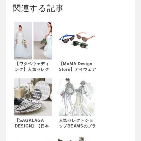
関連する記事
【ワタベウェディ
【MoMA Design
ング】人気セレク
Store】アイウェア
トショップBEAMS
ブランドIZIPIZIと
のライセンスブラ
のコラボサングラ
ンド「BEAMS
スを発売
DESIGN」監修 ワ
タベウェディング
新婚礼衣裳ブラン
ド「BEAMS
DESIGN」2018年
夏登場 ～タキシー
【SAGALAGA
人気セレクトショ
ド7月28日（土）、
DESIGN】【日本
ップBEAMSのブラ
ウェディングドレ
初上陸】北欧フィ
ンド「BEAMS
ス8月11日（土）よ
ンランド発のライ
DESIGN」監修 婚