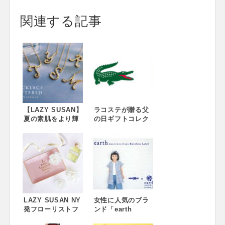
関連する記事
【LAZY SUSAN】
ラコステが贈る父
夏の素肌をより輝
の日ギフトコレク
かせて 新作サマー
ション Father’s
ジュエリー「ネッ
Day 限定ポロシャ
クレス レタード」
ツ／2018年Ryder
発売
Cupコレクション
先行限定発売
LAZY SUSAN NY
女性に人気のブラ
発フローリストフ
ンド「earth
レグランス「アン
music &