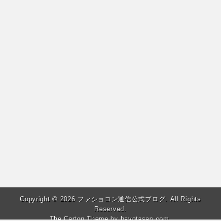
Copyright © 2026
ファショコン通信公式ブログ
. All Rights
Reserved.
The Carton Theme by
bavotasan.com
.