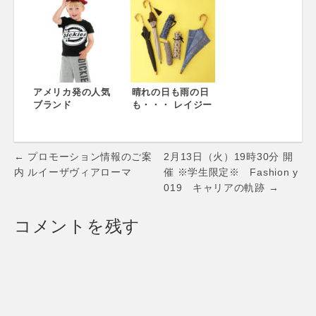
トニアズ フラワー
ecology」とベビ
ズ」フレグランス
ーザらスのコラボ
キャンペーン開催
レーションレーベ
ル「Rainbow
Label」をベビーザ
らス限定で展開開
始 4月中旬より、
アメリカ発の人気
全国のベビーザら
晴れの日も雨の日
ブランド
ス店舗とオンライ
も・・・ レイジー
「Dickies」のベビ
ンストアで順次発
スーザンのおすす
ー・トドラーライ
売
め新作シーズンア
ンをベビーザらス
イテム 便利でおし
Post
で販売開始！イン
ゃれな小物があれ
← プロモーション情報のご案
2月13日（火）19時30分 開
パクト大のロゴデ
ば、うっとうしい
navigation
内 ルイーザヴィアローマ
催 ※学生限定※ Fashion y
ザインはそのまま
梅雨も眩しい夏
019 キャリアの軌跡 →
に、乳幼児向けア
も、きっと楽しい
イテムとして誕生
♡
4月13日（金）よ
コメントを残す
り、全国のベビー
ザらス店舗とオン
ラインストアで発
売