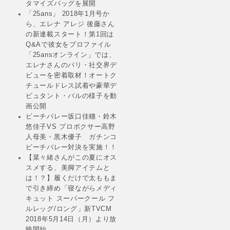
タマイズバッグを展開
「25ans」 2018年1月号か
ら、エレナ アレジ 後藤さん
の新連載スタート！第1回は
Q&Aで彼女をプロファイル
「25ansオンライン」では、
エレナさんのパリ・社交界デ
ビューを密着取材！オートク
チュールドレス試着や豪華デ
ビュタント・バルの様子を動
画公開
ビーチバレー坂口佳穗・鈴木
悠佳子VS プロボクサー高野
人母美・黒木優子 ガチンコ
ビーチバレー対決を実施！！
【菜々緒さんがこの夏にオス
スメする、美脚アイテムと
は！？】履くだけで太ももま
で引き締め「寝ながらメディ
キュット スーパークール フ
ルレッグ/ロング」新TVCM
2018年5月14日（月）より放
映開始