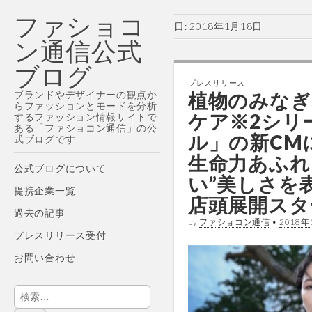
ファショコ
日:
2018年1月18日
ン通信公式
ブログ
プレスリリース
ブランドやデザイナーの観点か
植物のみなぎ
らファッションとモードを分析
ケア※2シリ
するファッション情報サイトで
ある「ファショコン通信」の公
ル」の新CM
式ブログです
生命力あふれ
Main
Skip
公式ブログについて
い”美しさを表
menu
to
提携企業一覧
content
店頭展開スタ
過去の記事
by
ファショコン通信
•
2018年
プレスリリース受付
お問い合わせ
検
索: