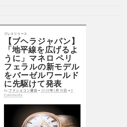
プレスリリース
【ブヘラジャパン】
「地平線を広げるよ
うに」マネロ ペリ
フェラルの新モデル
をバーゼルワールド
に先駆けて発表
by
ファショコン通信
•
2018年1月18日
•
0
Comments