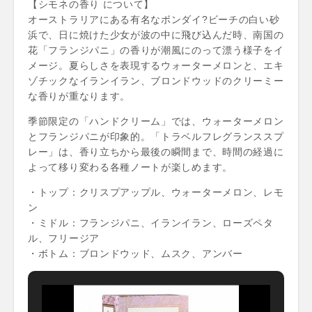
【シモネの香り について】
オーストラリアにある有名なボンダイ?ビーチの白い砂
浜で、日に焼けた少女が波の中に飛び込んだ時、南国の
花「フランジパニ」の香りが潮風にのって漂う様子をイ
メージ。夏らしさを表現するウォーターメロンと、エキ
ゾチックなイランイラン、ブロンドウッドのクリーミー
な香りが重なります。
季節限定の「ハンドクリーム」では、ウォーターメロン
とフランジパニが印象的。「トラベルフレグランススプ
レー」は、香り立ちから最後の瞬間まで、時間の経過に
よって移り変わる各種ノートが楽しめます。
・トップ：クリスプアップル、ウォーターメロン、レモ
ン
・ミドル：フランジパニ、イランイラン、ローズペタ
ル、フリージア
・ボトム：ブロンドウッド、ムスク、アンバー