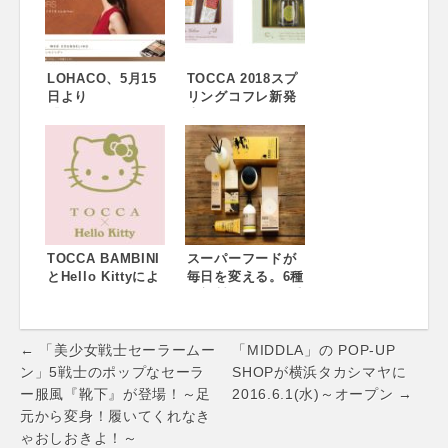
LOHACO、5月15
TOCCA 2018スプ
日より
リングコフレ新発
『LUNASOL』取
売！
り扱いを開始
TOCCA BAMBINI
スーパーフードが
とHello Kittyによ
毎日を変える。6種
るコラボレーショ
の新製品と5種の香
ンライン“TOCCA
りを加えて、ライ
x Hello
フスタイルブラン
Post
Kitty”2018.5.11(F
ドMORが「コレス
← 「美少女戦士セーラームー
「MIDDLA」の POP-UP
ri.)販売スタート
ポンデンス」を新
navigation
ン」5戦士のポップなセーラ
SHOPが横浜タカシマヤに
発売。4月27日より
ー服風『靴下』が登場！～足
2016.6.1(水)～オープン →
先行販売がスター
元から変身！履いてくれなき
ト。
ゃおしおきよ！～