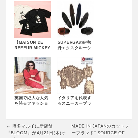
チーム –
ブランド
#ReDefiningSucc
「ALIITA（アリー
ess DRESSED
タ）」のPOP UP
For SUCCESS
SHOPを開催
【MAISON DE
SUPERGAの伊勢
REEFUR MICKEY
丹エクスクルーシ
MOUSE
ブモデルが登場
COLLECTION】
『JUST 4
MAISON DE
GENTS』
REEFURより
「Mickey
Mouse(ミッキーマ
ウス)」のスペシャ
ルなコレクション
が登場します。
英国で絶大な人気
イタリアを代表す
を誇るファッショ
るスニーカーブラ
ニスタ スペルガ
ンド『スペルガ』
イメージモデル
新シリーズ“Turin
Gala
Collection”が登場
Post
Gonzarez「AMLU
← 博多マルイに新店舗
MADE IN JAPANのカットソ
L」コレクションを
navigation
『BLOOM』が4月21日(木)オ
ーブランド“ SOURCE OF
発売