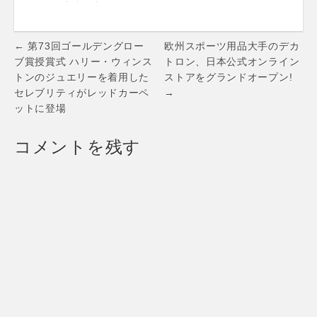
ストが直接解決！
る“Swatch Scuba
完全予約制の新サ
Libre(スウォッ
ービス「zootie
チ・スクーバ・リ
Post
styling lab」を東
ブレ)” 6月15日復
← 第73回ゴールデングロー
欧州スポーツ用品大手のデカ
京・渋谷にて開始
活！海を愛するす
navigation
ブ賞授賞式 ハリー・ウィンス
トロン、日本公式オンライン
～楽天市場レディ
べての人々へ… 3
トンのジュエリーを着用した
ストアをグランドオープン!
ースファッション
ライン合計9モデル
セレブリティがレッドカーペ
→
ジャンル大賞 3年
を展開
ットに登場
連続受賞の実力店
によるアドバイス
を1,500円から～
コメントを残す