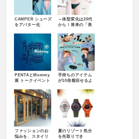
CAMPER シューズ
～体型変化は20代
をアバター化
から！将来の「美
2018ssシーズンビ
ボディ」を手に入
ジュアル公開
れる～誰でも手軽
に始められる本格
的補正下着『バス
トを形状記憶ブラ
ジャー』発売 開発
期間２年以上！
「手に届きやすい
PENTAとMommy
お値段」の本格的
手持ちのアイテム
展 トークイベント
補正下着
が10倍着回せるよ
開催！2015.12.5
うになる！ 楽天
sat 18:00-
市場の人気アパレ
20:00（※PENTA
ル店「イーザッカ
とMommy展は
マニアストアー
12/2（水）～12/8
ズ」によるコーデ
日（火）まで）
ィネート図鑑、発
刊 ～抽選でスタイ
リストによる直接
ファッションのお
カウンセリングも
夏のリゾート気分
悩みを、スタイリ
～
を先取りでき