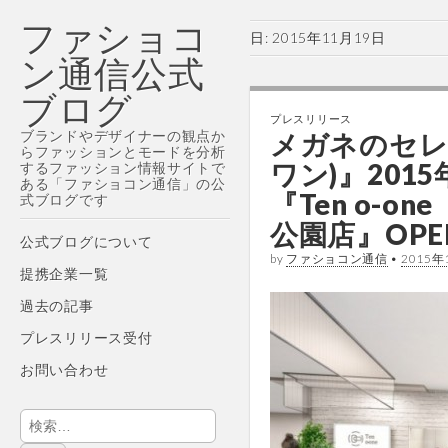
ファショコ
日:
2015年11月19日
ン通信公式
ブログ
プレスリリース
ブランドやデザイナーの観点か
メガネのセレ
らファッションとモードを分析
ワン)』201
するファッション情報サイトで
ある「ファショコン通信」の公
『Ten o-
式ブログです
公園店』OPE
Main
Skip
公式ブログについて
by
ファショコン通信
•
2015年
menu
to
提携企業一覧
content
過去の記事
プレスリリース受付
お問い合わせ
検
索: