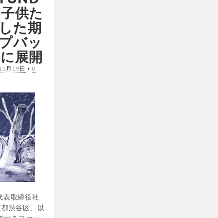
 子供た
した期
プバッ
旬に展開
11月19日
•
0
(代表取締役社
京都渋谷区、以