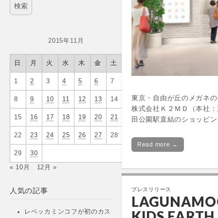
2015年11月
日
月
火
水
木
金
土
1
2
3
4
5
6
7
東京・自由が丘のメガネのセ
8
9
10
11
12
13
14
株式会社Ｋ２ＭＤ（本社：
15
16
17
18
19
20
21
田公園駅直結のショッピン
22
23
24
25
26
27
28
Read more →
29
30
« 10月
12月 »
プレスリリース
人気の記事
LAGUNAM
KIDS EARTH
レベッカミンコフが初のカス