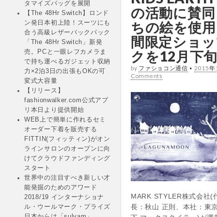
タマイズバッグを展開
の活動に賛同
【The 48Hr Switch】ロンド
ちの絵を使用
ン発日本初上陸！スーツにも
合う高級レザーバックパック
間限定ショッ
「The 48Hr Switch」新発
クを12月下
売。PCと一眼レフカメラま
で持ち運べるガジェット収納
by
ファショコン通信
•
2015年
力×2泊3日の出張もOKの可
Comments
変式大容量
【リリース】
fashionwalker.com公式アプ
リ本日より提供開始
WEB上で簡単に作れるセミ
オーダー下着を販売する
FITTIN(フィッティン)がオン
ラインサロンのオープンに向
けてクラウドファンディング
スタート
世界中の注目すべき新しい才
能発掘のためのアワード
MARK STYLER株式会社
2018/19 インターナショナ
長：秋山 正則、本社：東
ル・ウールマーク・プライズ
日本からは「sulvam」