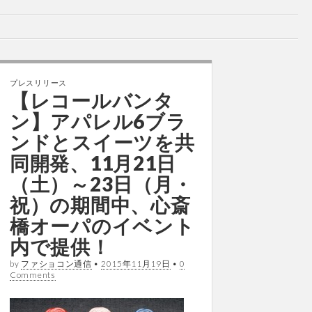
プレスリリース
【レコールバンタ
ン】アパレル6ブラ
ンドとスイーツを共
同開発、11月21日
（土）～23日（月・
祝）の期間中、心斎
橋オーパのイベント
内で提供！
by
ファショコン通信
•
2015年11月19日
•
0
Comments