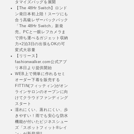
タマイズバッグを展開
【The 48Hr Switch】ロンド
ン発日本初上陸！スーツにも
合う高級レザーバックパック
「The 48Hr Switch」新発
売。PCと一眼レフカメラま
で持ち運べるガジェット収納
力×2泊3日の出張もOKの可
変式大容量
【リリース】
fashionwalker.com公式アプ
リ本日より提供開始
WEB上で簡単に作れるセミ
オーダー下着を販売する
FITTIN(フィッティン)がオン
ラインサロンのオープンに向
けてクラウドファンディング
スタート
濡れにくい、蒸れにくい、歩
きやすい！雨でも安心な防水
機能が付いたビジネスシュー
ズ「スポットフィット®レイ
ン」が新登場!!