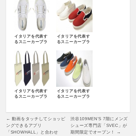
ラットフォームス
ペルガの2750が登
ニーカーが初登
場！
場！
イタリアを代表す
イタリアを代表す
るスニーカーブラ
るスニーカーブラ
ンド『スペルガ』
ンド『スペルガ』
復刻スニーカーが
メッシュ素材のス
登場！
リッポンが新登
場！
イタリアを代表す
イタリアを代表す
るスニーカーブラ
るスニーカーブラ
ンド『スペルガ』
ンド『スペルガ』
春のノベルティプ
カラー豊富なスリ
レゼントキャンペ
ッポンが登場！
Post
ーン開催！
← 動画をタッチしてショッピ
渋谷109MEN’S 7階にメンズ
navigation
ングできるアプリ
シューズ専門店「SVEC」が
「SHOWHALL」と合わせ
期間限定でオープン！ →