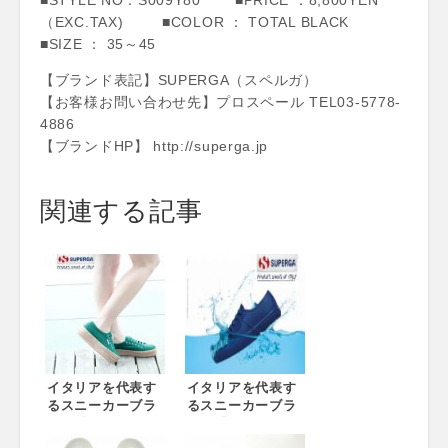
■STYLE NO：S009Y80 ■PRICE ：8,800YEN
（EXC.TAX) ■COLOR ： TOTAL BLACK
■SIZE ： 35～45
【ブランド表記】SUPERGA（スペルガ）
【お客様お問い合わせ先】プロスペール TEL03-5778-
4886
【ブランドHP】 http://superga.jp
関連する記事
イタリアを代表す
イタリアを代表す
るスニーカーブラ
るスニーカーブラ
ンド『スペルガ』
ンド『スペルガ』
ジュート巻きのプ
雨にも負けないス