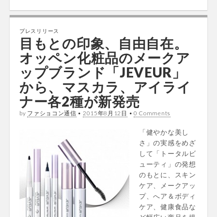
プレスリリース
目もとの印象、自由自在。
オッペン化粧品のメークア
ップブランド「JEVEUR」
から、マスカラ、アイライ
ナー各2種が新発売
by
ファショコン通信
•
2015年8月12日
•
0 Comments
「健やかな美し
さ」の実感をめざ
して「トータルビ
ューティ」の発想
のもとに、スキン
ケア、メークアッ
プ、へア＆ボディ
ケア、健康食品な