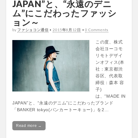
JAPAN”と、“永遠のデニ
ム”にこだわったファッシ
ョン～
by
ファショコン通信
•
2015年8月12日
•
0 Comments
この度、株式
会社ヨーコモ
リモトデザイ
ンオフィス(本
社：東京都渋
谷区、代表取
締役：森本 容
子)
は、“MADE IN
JAPAN”と、“永遠のデニム”にこだわったブランド
「BANKER tokyo(バンカートーキョー)」を2…
Read more →