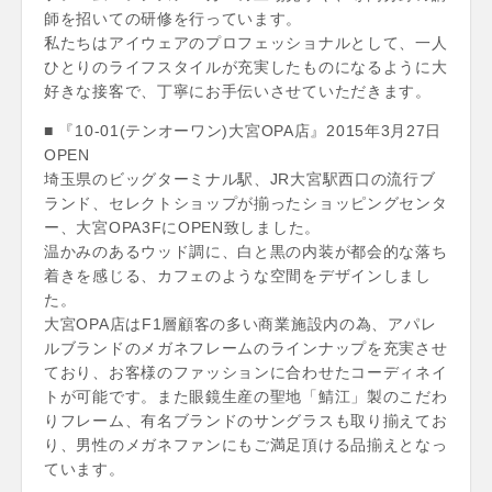
師を招いての研修を行っています。
私たちはアイウェアのプロフェッショナルとして、一人
ひとりのライフスタイルが充実したものになるように大
好きな接客で、丁寧にお手伝いさせていただきます。
■ 『10-01(テンオーワン)大宮OPA店』2015年3月27日
OPEN
埼玉県のビッグターミナル駅、JR大宮駅西口の流行ブ
ランド、セレクトショップが揃ったショッピングセンタ
ー、大宮OPA3FにOPEN致しました。
温かみのあるウッド調に、白と黒の内装が都会的な落ち
着きを感じる、カフェのような空間をデザインしまし
た。
大宮OPA店はF1層顧客の多い商業施設内の為、アパレ
ルブランドのメガネフレームのラインナップを充実させ
ており、お客様のファッションに合わせたコーディネイ
トが可能です。また眼鏡生産の聖地「鯖江」製のこだわ
りフレーム、有名ブランドのサングラスも取り揃えてお
り、男性のメガネファンにもご満足頂ける品揃えとなっ
ています。