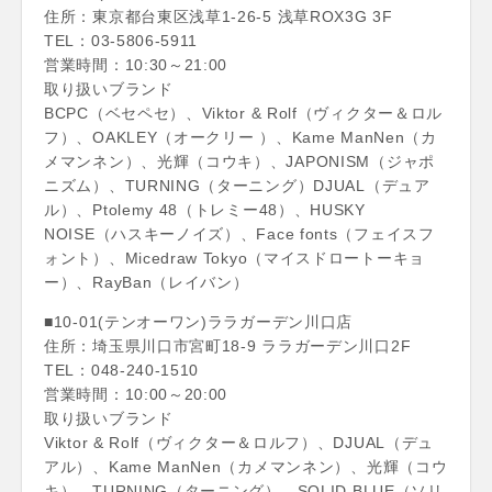
住所：東京都台東区浅草1-26-5 浅草ROX3G 3F
TEL：03-5806-5911
営業時間：10:30～21:00
取り扱いブランド
BCPC（ベセペセ）、Viktor & Rolf（ヴィクター＆ロル
フ）、OAKLEY（オークリー ）、Kame ManNen（カ
メマンネン）、光輝（コウキ）、JAPONISM（ジャポ
ニズム）、TURNING（ターニング）DJUAL（デュア
ル）、Ptolemy 48（トレミー48）、HUSKY
NOISE（ハスキーノイズ）、Face fonts（フェイスフ
ォント）、Micedraw Tokyo（マイスドロートーキョ
ー）、RayBan（レイバン）
■10-01(テンオーワン)ララガーデン川口店
住所：埼玉県川口市宮町18-9 ララガーデン川口2F
TEL：048-240-1510
営業時間：10:00～20:00
取り扱いブランド
Viktor & Rolf（ヴィクター＆ロルフ）、DJUAL（デュ
アル）、Kame ManNen（カメマンネン）、光輝（コウ
キ）、TURNING（ターニング）、SOLID BLUE（ソリ