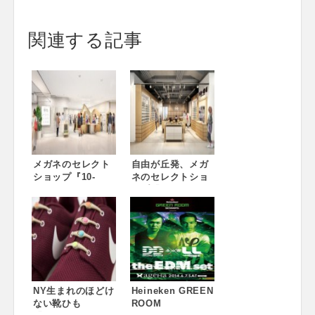
関連する記事
メガネのセレクト
自由が丘発、メガ
ショップ『10-
ネのセレクトショ
01(テンオーワ
ップ『10-01(テン
ン)』2015年11月
オーワン)』8店舗
25日、9店舗目とな
目となる新規出
る『Ten o-
店。『10-01(テン
one（テンオーワ
オーワン)飯田橋ラ
ン）ビーンズ戸田
ムラ店』OPEN！
公園店』OPEN！
NY生まれのほどけ
Heineken GREEN
ない靴ひも
ROOM