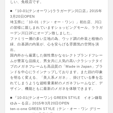
しい、免税店です。
■ 『10-01(テンオーワン)ララガーデン川口店』2015年
3月20日OPEN
埼玉県に「10-01（テン・オー・ワン）」初出店、川口
の皆様に親しまれていますショッピングモール、ララガ
ーデン川口2Fにオープン致しました。
ファミリー層の多い立地の為、ウッド調の外装と植物の
緑、白基調の内装が、心を安らげる雰囲気の空間を演
出。
国内外から厳選した個性豊かなセレクトブランドフレー
ムが豊富な品揃え、男女共に人気の高いクラシックタイ
プのメガネフレームも高品質の「Made in Japan」ブラ
ンドを中心にラインナップしております。また顔の印象
を明るく変える、「美人系メガネ」、掛けている事を忘
れてしまうような超軽量素材のメガネフレームなど、デ
ザイン、機能ともに最新のメガネを体験できます。
■ 『10-01(テンオーワン) GREEN STYLE イオン鎌取
ゆみ～る店』2015年3月20日OPEN
ten-o-one GREEN STYLE（テン・オー・ワン グリー