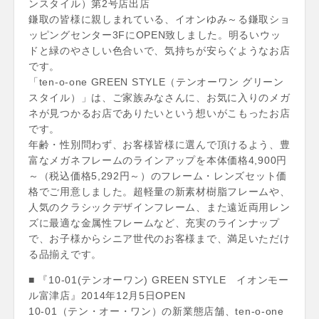
ンスタイル）第2号店出店
鎌取の皆様に親しまれている、イオンゆみ～る鎌取ショ
ッピングセンター3FにOPEN致しました。明るいウッ
ドと緑のやさしい色合いで、気持ちが安らぐようなお店
です。
「ten-o-one GREEN STYLE（テンオーワン グリーン
スタイル）」は、ご家族みなさんに、お気に入りのメガ
ネが見つかるお店でありたいという想いがこもったお店
です。
年齢・性別問わず、お客様皆様に選んで頂けるよう、豊
富なメガネフレームのラインアップを本体価格4,900円
～（税込価格5,292円～）のフレーム・レンズセット価
格でご用意しました。超軽量の新素材樹脂フレームや、
人気のクラシックデザインフレーム、また遠近両用レン
ズに最適な金属性フレームなど、充実のラインナップ
で、お子様からシニア世代のお客様まで、満足いただけ
る品揃えです。
■ 『10-01(テンオーワン) GREEN STYLE イオンモー
ル富津店』2014年12月5日OPEN
10-01（テン・オー・ワン）の新業態店舗、ten-o-one