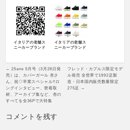
「HICKIES （ヒッ
SESSIONS
キーズ）」 2015年
presents DAISHI
3月、新コレクショ
DANCE -the
ンの発売をスター
E.D.M. set-
ト
イタリアの老舗ス
イタリアの老舗ス
ニーカーブランド
ニーカーブランド
『スペルガ』
『スペルガ』 定番
green label
モデル『2750』
relaxingとのコラ
2014SSは全15色
Post
ボモデルを発売
で展開
← 25ans 5月号（3月28日発
フレッド・カプルス限定モデ
navigation
売）は、カバーガール 杏さ
ル発売 全世界で1992足製
ん、祝♡卒業スペシャル!!ロ
造・日本国内販売数量限定
ングインタビュー、密着取
275足 →
材、アーカイブ集など、杏の
すべてを全36Pで大特集
コメントを残す