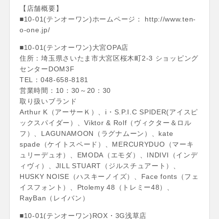
【店舗概要】
■10-01(テンオーワン)ホームページ： http://www.ten-
o-one.jp/
■10-01(テンオーワン)大宮OPA店
住所：埼玉県さいたま市大宮区桜木町2-3 ショッピング
センターDOM3F
TEL：048-658-8181
営業時間：10：30～20：30
取り扱いブランド
Arthur K（アーサーＫ）、i・S.P.I.C SPIDER(アイスピ
ックスパイダー）、Viktor & Rolf（ヴィクター＆ロル
フ）、LAGUNAMOON（ラグナムーン）、kate
spade（ケイトスペード）、MERCURYDUO（マーキ
ュリーデュオ）、EMODA（エモダ）、INDIVI（インデ
ィヴィ）、JILL STUART（ジルスチュアート）、
HUSKY NOISE（ハスキーノイズ）、Face fonts（フェ
イスフォント）、Ptolemy 48（トレミー48）、
RayBan（レイバン）
■10-01(テンオーワン)ROX・3G浅草店