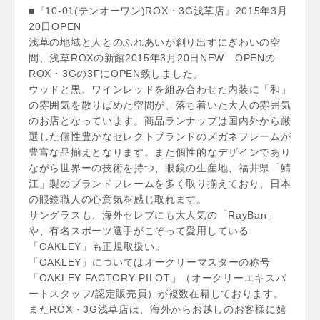
■『10-01(テンオーワン)ROX・3G浅草店』2015年3月
20日OPEN
浅草の地域と人とのふれあいが創り出すにぎわいの空
間、浅草ROXの新館2015年3月20日NEW OPENの
ROX・3Gの3FにOPEN致しました。
ウッドと黒、ワインレッドを組み合わせた内装に「和」
の雰囲気を散りばめた空間が、落ち着いた大人の雰囲気
のお店となっています。商品ランナップは国内外から厳
選した個性豊かなセレクトブランドのメガネフレームが
豊富な品揃えとなります。また個性的なデザインであり
ながら世界ーの技術を持つ、眼鏡の生産地、福井県「鯖
江」製のブランドフレームを多く取り揃えており、日本
の眼鏡職人の心意気を感じ取れます。
サングラスも、海外セレブにも大人気の「RayBan」
や、有名スポーツ選手がこぞって愛用している
「OAKLEY」も正規取扱い。
「OAKLEY」についてはオークリーマスターの称号
「OAKLEY FACTORY PILOT」（オークリーエキスパ
ートスタッフ/認定販売員）が複数在籍しております。
またROX・3G浅草店は、海外からお越しのお客様に嬉