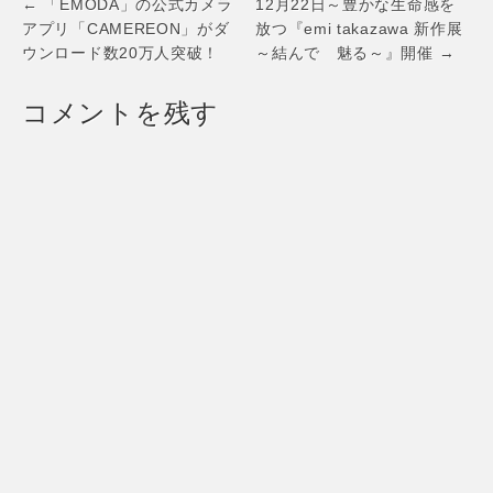
Post
感動のフィナー
← 「EMODA」の公式カメラ
12月22日～豊かな生命感を
レ！！
navigation
アプリ「CAMEREON」がダ
放つ『emi takazawa 新作展
ウンロード数20万人突破！
～結んで 魅る～』開催 →
コメントを残す