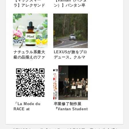
【マックスマー
【Vantan（バンタ
ラ】アレクサンド
ン）】バンタン卒
ラ・シップが2018
業修了制作展
年度ウィメン・イ
『VANTAN
ン・フィルム『マ
STUDENT FINAL
ックスマーラ フェ
2015』 “THE
イス・オブ・ザ・
POWER OF
フューチャー賞
DESIGN” 大歓声
®』を受賞！ 前夜
の中、感動のフィ
祭には多くの女
ナーレ！！
優・セレブリティ
ナチュラル系最大
LEXUSが旅をプロ
が出席し、受賞を
級の品揃えのファ
デュース。クルマ
祝福。
ッション通販サイ
と過ごすライフス
ト「ナチュラン」
タイルを”大人の遊
本物のオーガニッ
び”として提案
クにこだわった、
エイジングケア美
容オイルをオリジ
ナル開発・販売
「La Mode du
卒業修了制作展
RACE at
『Vantan Student
INTERSECT BY
Final 2013』開催
LEXUS」を開催
レポート ~3,600
名を超える来場、