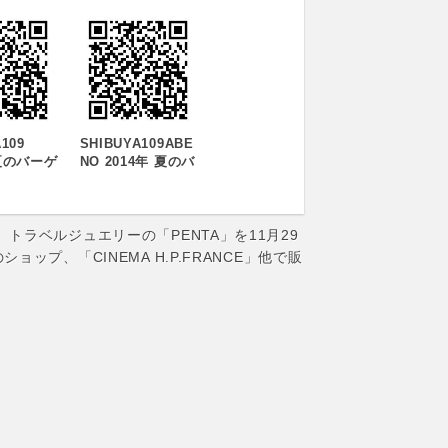
109
SHIBUYA109ABE
年夏のバーゲ
NO 2014年 夏のバ
クターに
ーゲン開催のお知
美少女戦
らせ
ームーン
『SHIBUYA109AB
l」が決
ENO Summer
、トラベルジュエリーの「PENTA」を11月29
BARGAIN』を6／
ョップ、「CINEMA H.P.FRANCE」他で販
27（金）～7／
6（日）に開催！