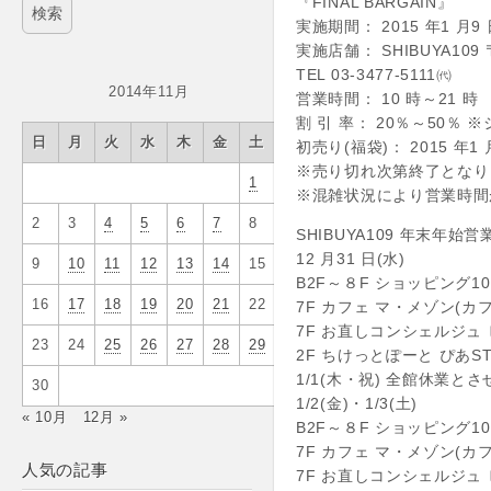
『FINAL BARGAIN』
実施期間： 2015 年1 月9 
実施店舗： SHIBUYA109 
TEL 03-3477-5111㈹
2014年11月
営業時間： 10 時～21 時
割 引 率： 20％～50％
日
月
火
水
木
金
土
初売り(福袋)： 2015 年1 
※売り切れ次第終了となり
1
※混雑状況により営業時間
2
3
4
5
6
7
8
SHIBUYA109 年末年始
12 月31 日(水)
9
10
11
12
13
14
15
B2F～８F ショッピング10:
16
17
18
19
20
21
22
7F カフェ マ・メゾン(カフェ
7F お直しコンシェルジュ ビッグ
23
24
25
26
27
28
29
2F ちけっとぽーと ぴあSTA
1/1(木・祝) 全館休業と
30
1/2(金)・1/3(土)
« 10月
12月 »
B2F～８F ショッピング10:
7F カフェ マ・メゾン(カフェ
人気の記事
7F お直しコンシェルジュ ビッグ