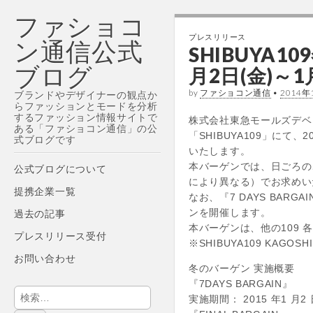
ファショコ
プレスリリース
ン通信公式
SHIBUYA
ブログ
月2日(金)～
by
ファショコン通信
•
2014年
ブランドやデザイナーの観点か
らファッションとモードを分析
するファッション情報サイトで
株式会社東急モールズデベ
ある「ファショコン通信」の公
「SHIBUYA109」にて、2
式ブログです
いたします。
Main
本バーゲンでは、日ごろの
Skip
公式ブログについて
menu
により異なる）でお求めい
to
提携企業一覧
なお、『7 DAYS BARG
content
ンを開催します。
過去の記事
本バーゲンは、他の109
プレスリリース受付
※SHIBUYA109 KA
お問い合わせ
冬のバーゲン 実施概要
『7DAYS BARGAIN』
検
実施期間： 2015 年1 月2 
索: