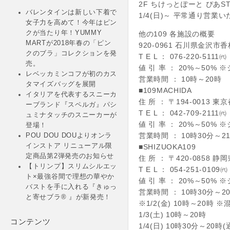
2F ちけっとぽーと ぴあSTA
バレンタインは新しい下着で
1/4(日)～ 平常通り営業
女子力を高めて！今年はピン
クが当たり年！YUMMY
他の109 各施設の概要
MARTが2018年春の「ピン
920-0961 石川県金沢市香
クのブラ」コレクションを発
T E L ： 076-220-5111㈹
売。
値 引 率 ： 20%～50
レベッカミンコフが初のカス
営業時間 ： 10時～20時
タマイズバッグを展開
■109MACHIDA
イタリアを代表するスニーカ
住 所 ： 〒194-0013 東
ーブランド『スペルガ』パシ
T E L ： 042-709-2111㈹
ュミナタッチのスニーカーが
値 引 率 ： 20%～50
登場！
営業時間 ： 10時30分～2
POU DOU DOUよりオンラ
インストア リニューアル限
■SHIZUOKA109
定商品第2弾発売のお知らせ
住 所 ： 〒420-0858 
【トリンプ】スリムシルエッ
T E L ： 054-251-0109㈹
ト×最強谷間で理想の華やか
値 引 率 ： 20%～50
バストを手に入れる『きゅっ
営業時間 ： 10時30分～2
と寄せブラ® 』が新発売！
※1/2(金) 10時～20
1/3(土) 10時～20時
コンテンツ
1/4(日) 10時30分～20時(