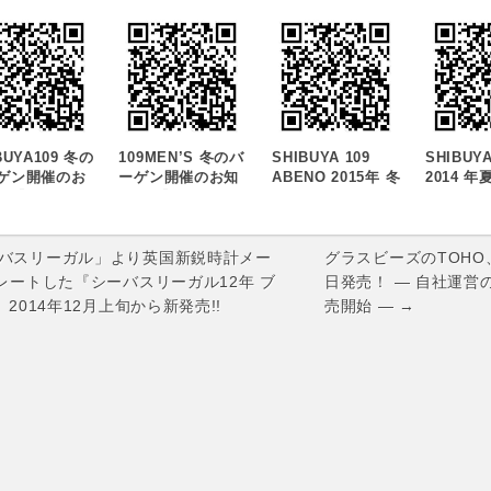
BUYA109 冬の
109MEN’S 冬のバ
SHIBUYA 109
SHIBUYA
ゲン開催のお
ーゲン開催のお知
ABENO 2015年 冬
2014 
せ『7DAYS
らせ 『7 DAYS
のバーゲン
ンキャラ
GAIN』を1月
BARGAIN』を1月
『7DAYS
アニメ「
土)～1月8日
2日（土）～1月8日
BARGAIN』を
士セーラ
)に開催！
（金）に開催！
1/2（金）～
Crysta
ーバスリーガル」より英国新鋭時計メー
グラスビーズのTOHO
1/8（木）に開催！
定！！
ボレートした『シーバスリーガル12年 ブ
日発売！ ― 自社運営のシ
2014年12月上旬から新発売!!
売開始 ― →