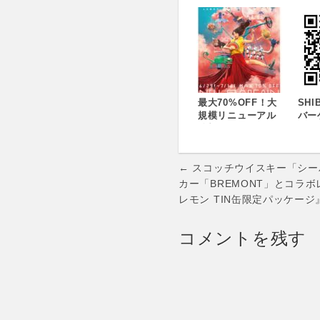
最大70%OFF！大
SHI
規模リニューアル
バー
後初のバーゲン
知ら
「LAZONA
BAR
BARGAIN」6月29
2日(
Post
日(金)スタート！
(金
← スコッチウイスキー「シ
・ラゾーナだけの
navigation
カー「BREMONT」とコラ
スペシャルプライ
レモン TIN缶限定パッケージ』
スやノベルティが
登場・最初の3日間
はさらにおトクな
コメントを残す
「全館ポイントア
ップデー」も同時
開催！