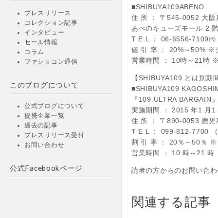
■SHIBUYA109ABENO
プレスリリース
住 所 ： 〒545-0052
コレクション記事
あべのキューズモール 2 
インタビュー
T E L ： 06-6556-7109㈹
セール情報
値 引 率 ： 20%～50
コラム
営業時間 ： 10時～21
ファショコン通信
【SHIBUYA109 とは別
このブログについて
■SHIBUYA109 KAGOSHI
『109 ULTRA BARGAIN
公式ブログについて
実施期間 ： 2015 年1 月1 
提携企業一覧
住 所 ： 〒890-0053
過去の記事
T E L ： 099-812-
プレスリリース受付
割 引 率 ： 20％～50
お問い合わせ
営業時間 ： 10 時～21 時
公式Facebookページ
読者の方からのお問い合わせ先 SH
関連する記事