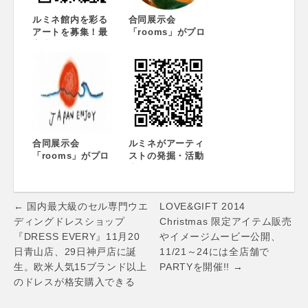
ルミネ館内を彩る
合同展示会
アートを募集！最
「rooms」がプロ
高賞金100万円！
デュースする、
「LUMINE meets
「LUMINE OMIYA
ART
MEETS
AWARD2014」
ETHICAL」開催
合同展示会
ルミネがアーティ
「rooms」がプロ
ストの発掘・活動
デュースす
支援を目的にアー
る“旅”で日本を楽
トアワードを初開
しむキャンペーン
催！ 「LUMINE
Post
5月15日から
meets ART
← 国内最大級のセル専門ウエ
LOVE&GIFT 2014
「JAPAN
AWARD 2013」
navigation
ディングドレスショップ
Christmas 限定アイテム販売
ENJOY」渋谷ヒカ
『DRESS EVERY』11月20
やイメージムービー公開、
リエShinQsで開
日青山店、29日神戸店に誕
11/21～24には全店舗で
催！
生。欧米人気15ブランド以上
PARTYを開催!! →
のドレスが格安購入できる