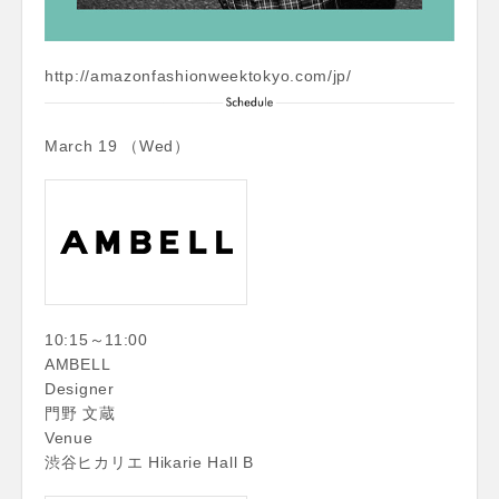
http://amazonfashionweektokyo.com/jp/
March 19 （Wed）
10:15～11:00
AMBELL
Designer
門野 文蔵
Venue
渋谷ヒカリエ Hikarie Hall B