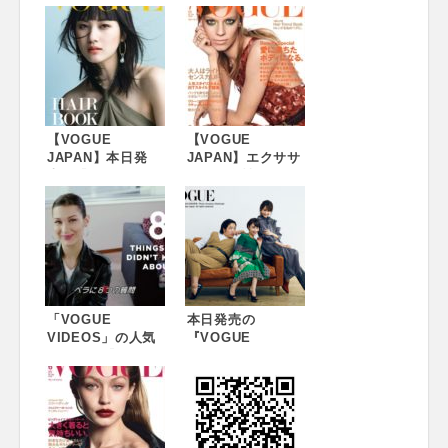
【VOGUE
【VOGUE
JAPAN】本日発
JAPAN】エクササ
売！『VOGUE
イズ、女性ホルモ
JAPAN』7月号の
ン、食生活で「愛
綴込付録「Hair
に満ちたボディに
Trend Book」で、
なる」秘密を徹底
注目モデルの新井
特集。中村アンが
貴子が最旬ヘアス
鍛えられた美しい
タイルに挑戦。
体を披露。
『VOGUE
『VOGUE
JAPAN』2018年7
「VOGUE
JAPAN』2018年7
本日発売の
月号（5月28日発
VIDEOS」の人気
月号（5月28日発
『VOGUE
売）
シリーズ『In The
売）
JAPAN』6月号に
Bag』に、 スーパ
清川あさみ、桐谷
ーモデルのベラ・
美玲、ゆりやんレ
ハディッドが登
トリィバァが登
場！毎日持ち歩く
場。“美”について
プライベートなグ
の考え方を語る。