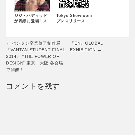
ッズを大公開。
https://www.vogu
e.co.jp/videos
ジジ・ハディッド
Tokyo Showroom
が表紙に登場！ス
プレスリリース
ペシャルメイキン
グ動画も公開中。
人気企画「4都市コ
Post
レクションスナッ
← バンタン卒業修了制作展
『EN』GLOBAL
プ」「2018-19 AW
navigation
『VANTAN STUDENT FINAL
EXHIBITION →
パリコレレポー
2014』 “THE POWER OF
ト」。『VOGUE
DESIGN” 東京・大阪 各会場
JAPAN』2018年6
で開催！
月号（4月26日発
売）
コメントを残す