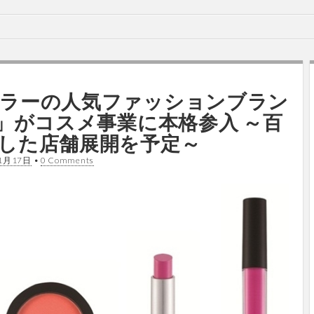
ラーの人気ファッションブラン
A」がコスメ事業に本格参入 ～百
した店舗展開を予定～
1月17日
•
0 Comments