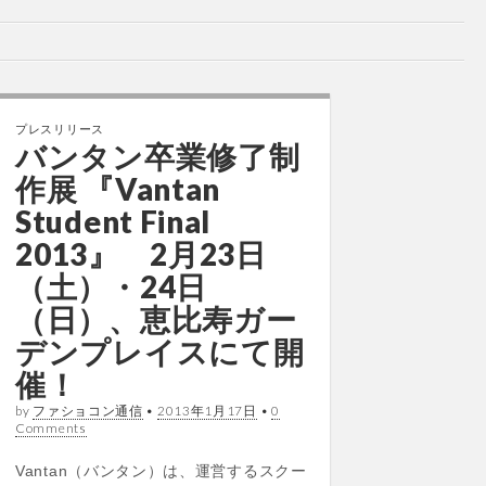
プレスリリース
バンタン卒業修了制
作展 『Vantan
Student Final
2013』 2月23日
（土）・24日
（日）、恵比寿ガー
デンプレイスにて開
催！
by
ファショコン通信
•
2013年1月17日
•
0
Comments
Vantan（バンタン）は、運営するスクー