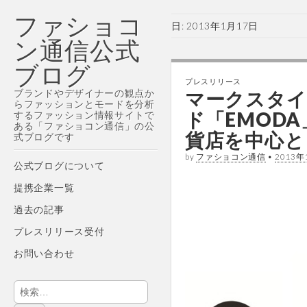
ファショコ
日:
2013年1月17日
ン通信公式
ブログ
プレスリリース
ブランドやデザイナーの観点か
マークスタイ
らファッションとモードを分析
ド「EMOD
するファッション情報サイトで
ある「ファショコン通信」の公
貨店を中心と
式ブログです
by
ファショコン通信
•
2013年
Main
Skip
公式ブログについて
menu
to
提携企業一覧
content
過去の記事
プレスリリース受付
お問い合わせ
検
索: