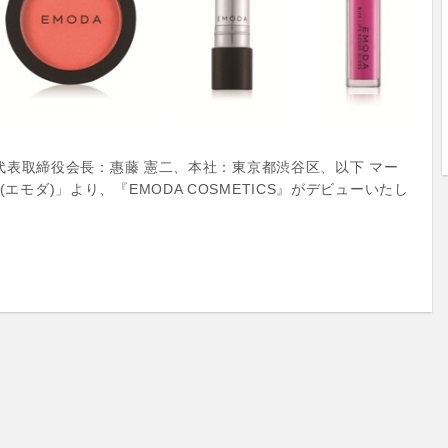
会社(代表取締役会長：惠藤 憲二、本社：東京都渋谷区、以下 マー
(エモダ)」より、『EMODA COSMETICS』がデビューいたし