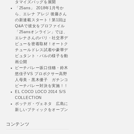
タマイズバッグを展開
「25ans」 2018年1月号か
ら、エレナ アレジ 後藤さん
の新連載スタート！第1回は
Q&Aで彼女をプロファイル
「25ansオンライン」では、
エレナさんのパリ・社交界デ
ビューを密着取材！オートク
チュールドレス試着や豪華デ
ビュタント・バルの様子を動
画公開
ビーチバレー坂口佳穗・鈴木
悠佳子VS プロボクサー高野
人母美・黒木優子 ガチンコ
ビーチバレー対決を実施！！
EL COCO LOCO 2014 S/S
COLLECTION
ボッテガ・ヴェネタ 広島に
新しいブティックをオープン
コンテンツ