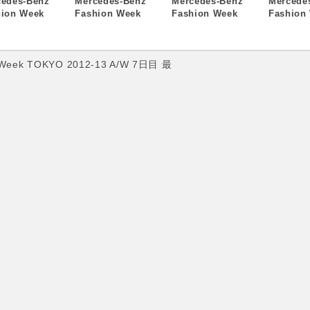
cedes-Benz
Mercedes-Benz
Mercedes-Benz
Mercede
hion Week
Fashion Week
Fashion Week
Fashion
YO 2013
TOKYO 2013 S/S
TOKYO 2013 S/S
TOKYO 2
S、本日最終日！
スケジュールPDF
出展ブランド募集
A/W 7
版をアップしまし
スタート！
た
 Week TOKYO 2012-13 A/W 7日目 最