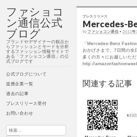
ファショコ
プレスリリース
ン通信公式
Mercedes-Be
ブログ
by
ファショコン通信
•
2012年
ブランドやデザイナーの観点か
「Mercedes-Benz Fas
らファッションとモードを分析
おかげさまで、7日間の全
するファッション情報サイトで
ある「ファショコン通信」の公
多くの方々にお越しいただ
式ブログです
http://amazonfashionwee
Main
Skip
公式ブログについて
menu
to
関連する記事
提携企業一覧
content
過去の記事
プレスリリース受付
お問い合わせ
検
索: