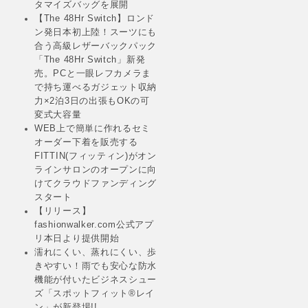
タマイズバッグを展開
【The 48Hr Switch】ロンド
ン発日本初上陸！スーツにも
合う高級レザーバックパック
「The 48Hr Switch」新発
売。PCと一眼レフカメラま
で持ち運べるガジェット収納
力×2泊3日の出張もOKの可
変式大容量
WEB上で簡単に作れるセミ
オーダー下着を販売する
FITTIN(フィッティン)がオン
ラインサロンのオープンに向
けてクラウドファンディング
スタート
【リリース】
fashionwalker.com公式アプ
リ本日より提供開始
濡れにくい、蒸れにくい、歩
きやすい！雨でも安心な防水
機能が付いたビジネスシュー
ズ「スポットフィット®レイ
ン」が新登場!!