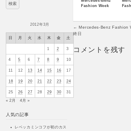
Mercedes-Benz
Mer
Fashion Week
Fas
TOKYO 2013-14
TOK
A/W、本日開幕！
S/
2012年3月
Post
← Mercedes-Benz Fashion
navigation
終日
日
月
火
水
木
金
土
コメントを残す
1
2
3
4
5
6
7
8
9
10
11
12
13
14
15
16
17
18
19
20
21
22
23
24
25
26
27
28
29
30
31
« 2月
4月 »
人気の記事
レベッカミンコフが初のカス