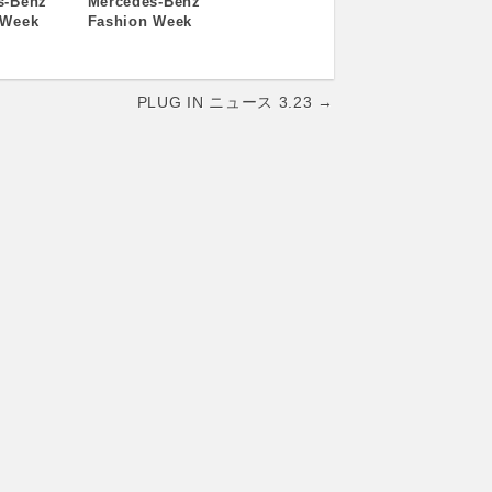
s-Benz
Mercedes-Benz
 Week
Fashion Week
012-13
TOKYO 2012-13
日目 最終日
A/W 6日目
PLUG IN ニュース 3.23 →