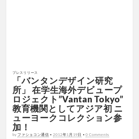
プレスリリース
「バンタ​ンデザイン研究
所」 在学生海外デビュープ​
ロジェクト”Vant​an Tokyo”
教育機関としてアジア​初 ニ
ューヨークコレクシ​ョン参
加！
by
ファショコン通信
•
2012年1月19日
•
0 Comments