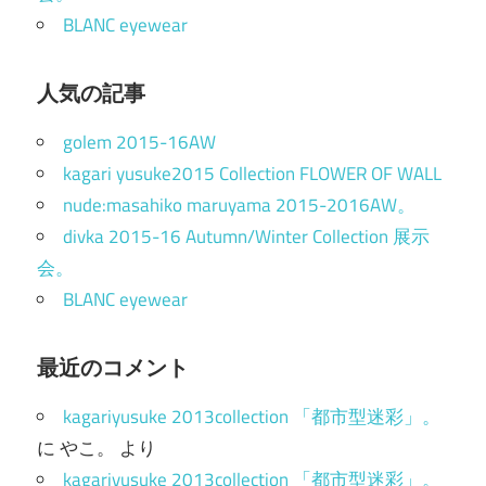
BLANC eyewear
人気の記事
golem 2015-16AW
kagari yusuke2015 Collection FLOWER OF WALL
nude:masahiko maruyama 2015-2016AW。
divka 2015-16 Autumn/Winter Collection 展示
会。
BLANC eyewear
最近のコメント
kagariyusuke 2013collection 「都市型迷彩」。
に
やこ。
より
kagariyusuke 2013collection 「都市型迷彩」。