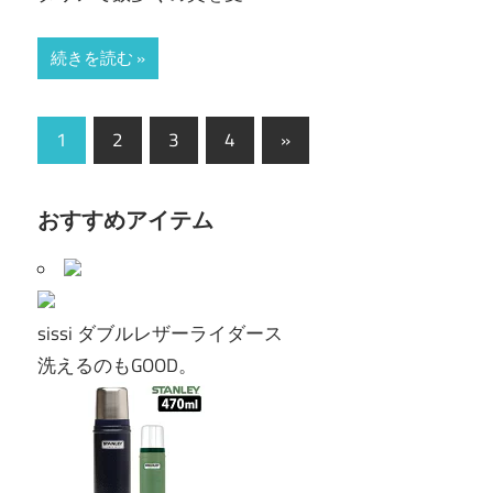
続きを読む
投
次
1
2
3
4
»
の
稿
記
の
おすすめアイテム
事
ペ
ー
sissi ダブルレザーライダース
ジ
洗えるのもGOOD。
送
り