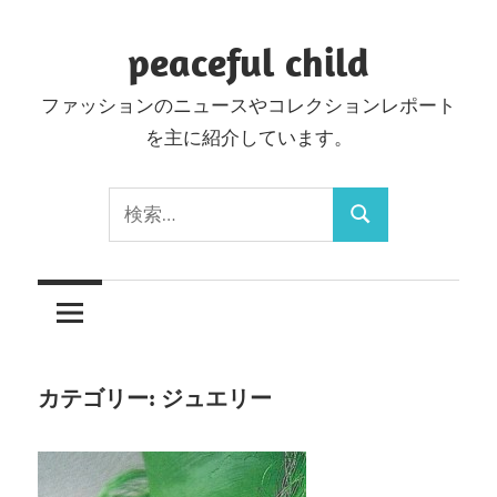
コ
ン
peaceful child
テ
ファッションのニュースやコレクションレポート
ン
を主に紹介しています。
ツ
へ
検
ス
検
索:
キ
索
ッ
プ
カテゴリー:
ジュエリー