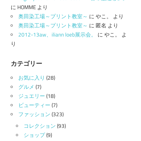
に
HOMME
より
奥田染工場～プリント教室～
に
やこ。
より
奥田染工場～プリント教室～
に
匿名
より
2012-13aw、iliann loeb展示会。
に
やこ。
よ
り
カテゴリー
お気に入り
(28)
グルメ
(7)
ジュエリー
(18)
ビューティー
(7)
ファッション
(323)
コレクション
(93)
ショップ
(9)