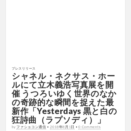
プレスリリース
シャネル・ネクサス・ホー
ルにて立木義浩写真展を開
催 うつろいゆく世界のなか
の奇跡的な瞬間を捉えた最
新作「Yesterdays 黒と白の
狂詩曲（ラプソディ）」
by
ファショコン通信
•
2018年8月1日
•
0 Comments