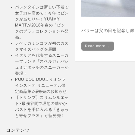
バレンタインは新しい下着で
女子力を高めて！今年はピン
クが当たり年！YUMMY
MARTが2018年春の「ピン
バリーは父の日を記念し銀
クのブラ」コレクションを発
売。
レベッカミンコフが初のカス
Read more →
タマイズバッグを展開
イタリアを代表するスニーカ
ーブランド『スペルガ』パシ
ュミナタッチのスニーカーが
登場！
POU DOU DOUよりオンラ
インストア リニューアル限
定商品第2弾発売のお知らせ
【トリンプ】スリムシルエッ
ト×最強谷間で理想の華やか
バストを手に入れる『きゅっ
と寄せブラ® 』が新発売！
コンテンツ